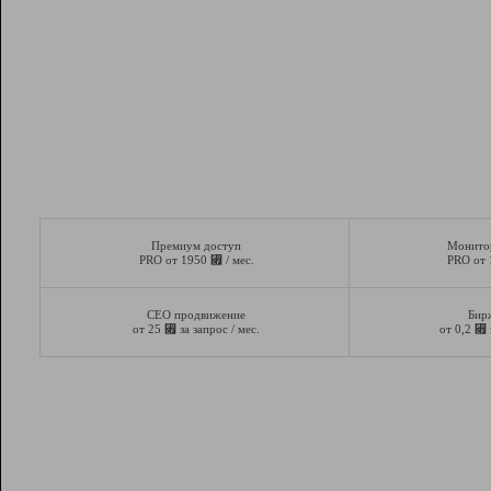
Премиум доступ
Монито
⃏
PRO от 1950
/ мес.
PRO от
СЕО продвижение
Бир
⃏
⃏
от 25
за запрос / мес.
от 0,2