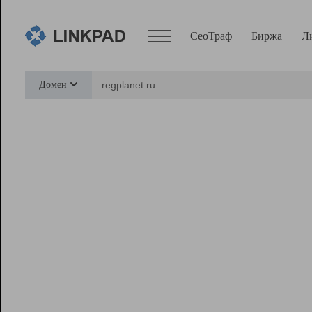
СеоТраф
Биржа
Л
Сервисы
Домен
СеоТраф
Монитор
Биржа
Pro
Линк+
Ресурсы
Вебмастер