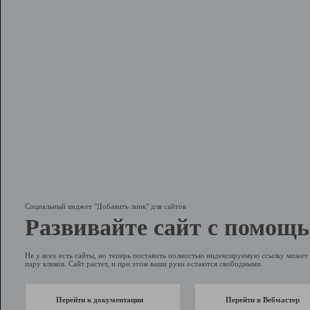
Социальный виджет "Добавить линк" для сайтов
Развивайте сайт с помощь
Не у всех есть сайты, но теперь поставить полностью индексируемую ссылку может 
пару кликов. Сайт растет, и при этом ваши руки остаются свободными.
Перейти к документации
Перейти в Вебмастер