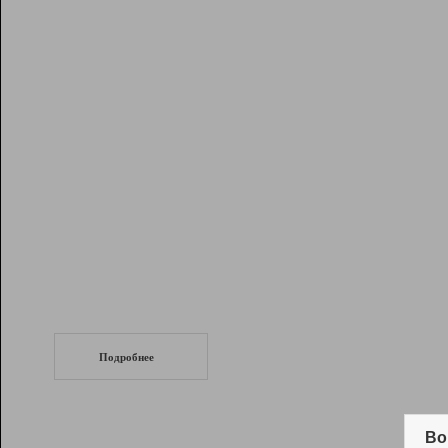
Рейтинг
Инструменты
Разработчикам
Партнерская
программа
Помощь
СеоТраф
Запустите
продвижение сайта
c LinkPad.
Подробнее
Вывод и удержание в ТОП10 выдачи
поисковых систем
Во