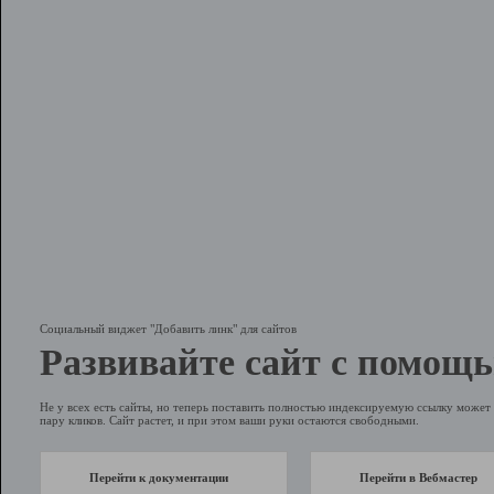
Социальный виджет "Добавить линк" для сайтов
Развивайте сайт с помощь
Не у всех есть сайты, но теперь поставить полностью индексируемую ссылку может 
пару кликов. Сайт растет, и при этом ваши руки остаются свободными.
Перейти к документации
Перейти в Вебмастер