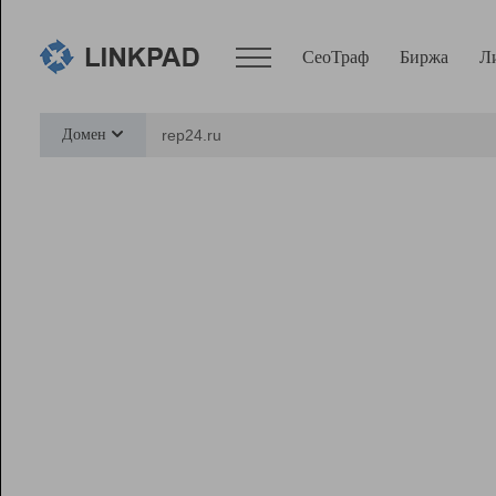
СеоТраф
Биржа
Л
Сервисы
Домен
СеоТраф
Монитор
Биржа
Pro
Линк+
Ресурсы
Вебмастер