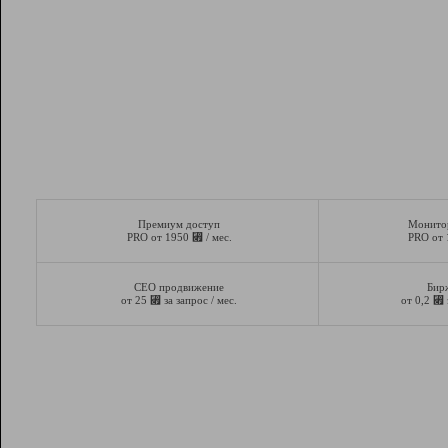
Премиум доступ
Монито
⃏
PRO от 1950
/ мес.
PRO от
СЕО продвижение
Бир
⃏
⃏
от 25
за запрос / мес.
от 0,2