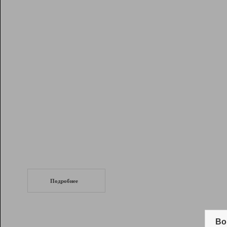
Рейтинг
Инструменты
Разработчикам
Партнерская
программа
Помощь
СеоТраф
Запустите
продвижение сайта
c LinkPad.
Подробнее
Вывод и удержание в ТОП10 выдачи
поисковых систем
Во