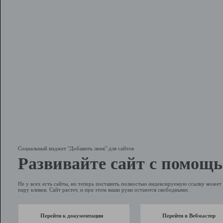
Социальный виджет "Добавить линк" для сайтов
Развивайте сайт с помощь
Не у всех есть сайты, но теперь поставить полностью индексируемую ссылку может 
пару кликов. Сайт растет, и при этом ваши руки остаются свободными.
Перейти к документации
Перейти в Вебмастер