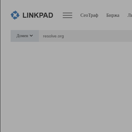
СеоТраф
Биржа
Л
Сервисы
Домен
СеоТраф
Монитор
Биржа
Pro
Линк+
Ресурсы
Вебмастер