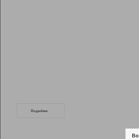
Рейтинг
Инструменты
Разработчикам
Партнерская
программа
Помощь
СеоТраф
Запустите
продвижение сайта
c LinkPad.
Подробнее
Вывод и удержание в ТОП10 выдачи
поисковых систем
Во