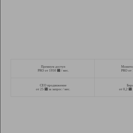
Премиум доступ
Монито
⃏
PRO от 1950
/ мес.
PRO от
СЕО продвижение
Бир
⃏
⃏
от 25
за запрос / мес.
от 0,2