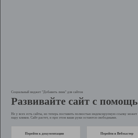
Социальный виджет "Добавить линк" для сайтов
Развивайте сайт с помощь
Не у всех есть сайты, но теперь поставить полностью индексируемую ссылку может 
пару кликов. Сайт растет, и при этом ваши руки остаются свободными.
Перейти к документации
Перейти в Вебмастер