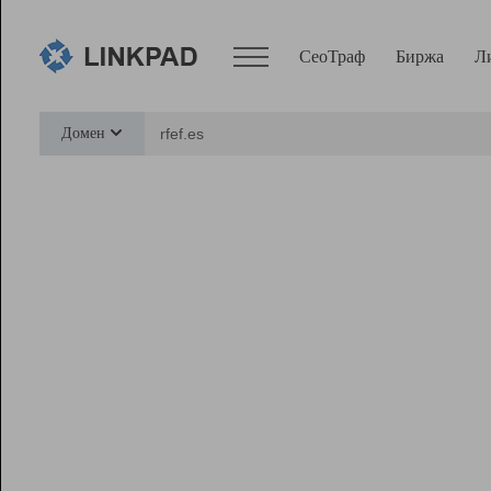
СеоТраф
Биржа
Л
Сервисы
Домен
СеоТраф
Монитор
Биржа
Pro
Линк+
Ресурсы
Вебмастер