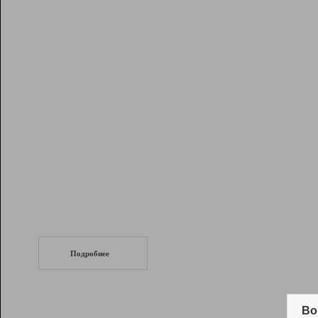
Рейтинг
Инструменты
Разработчикам
Партнерская
программа
Помощь
СеоТраф
Запустите
продвижение сайта
c LinkPad.
Подробнее
Вывод и удержание в ТОП10 выдачи
поисковых систем
Во