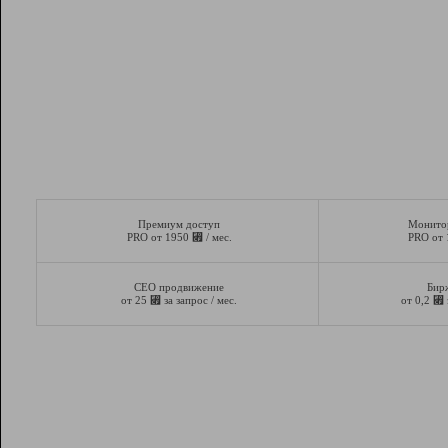
Премиум доступ
Монито
⃏
PRO от 1950
/ мес.
PRO от
СЕО продвижение
Бир
⃏
⃏
от 25
за запрос / мес.
от 0,2