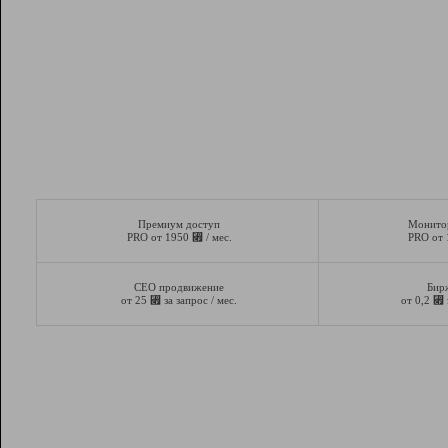
Премиум доступ
Монито
⃏
PRO от 1950
/ мес.
PRO от
СЕО продвижение
Бир
⃏
⃏
от 25
за запрос / мес.
от 0,2