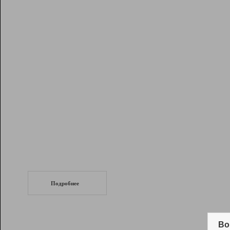
Рейтинг
Инструменты
Разработчикам
Партнерская
программа
Помощь
СеоТраф
Запустите
продвижение сайта
c LinkPad.
Подробнее
Вывод и удержание в ТОП10 выдачи
поисковых систем
Во