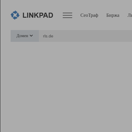
СеоТраф
Биржа
Л
Сервисы
Домен
СеоТраф
Монитор
Биржа
Pro
Линк+
Ресурсы
Вебмастер