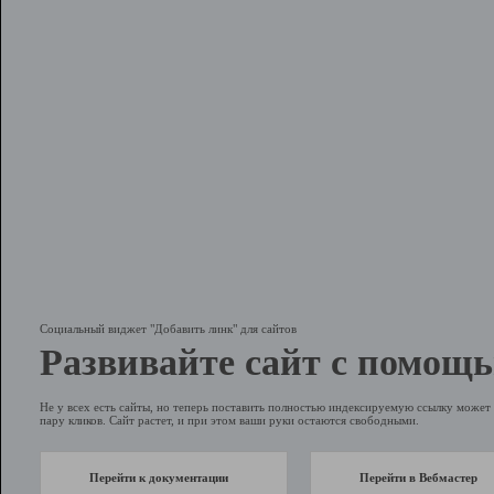
Социальный виджет "Добавить линк" для сайтов
Развивайте сайт с помощь
Не у всех есть сайты, но теперь поставить полностью индексируемую ссылку может 
пару кликов. Сайт растет, и при этом ваши руки остаются свободными.
Перейти к документации
Перейти в Вебмастер