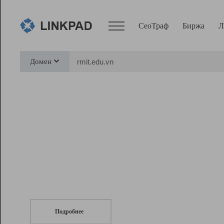
СеоТраф
Биржа
Л
Сервисы
Домен
СеоТраф
Монитор
Биржа
Pro
Линк+
СеоТраф
Запустите
продвижение сайта
c LinkPad.
Ресурсы
Вебмастер
Подробнее