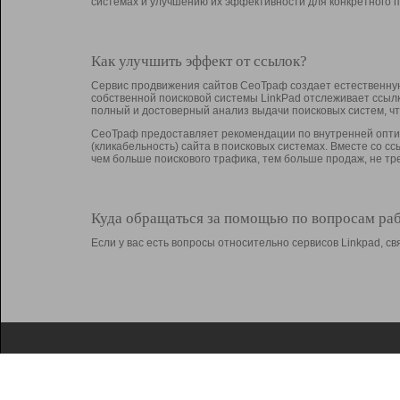
системах и улучшению их эффективности для конкретного п
Как улучшить эффект от ссылок?
Сервис продвижения сайтов СеоТраф создает естественную
собственной поисковой системы LinkPad отслеживает ссыл
полный и достоверный анализ выдачи поисковых систем, ч
СеоТраф предоставляет рекомендации по внутренней оптим
(кликабельность) сайта в поисковых системах. Вместе со с
чем больше поискового трафика, тем больше продаж, не 
Куда обращаться за помощью по вопросам ра
Если у вас есть вопросы относительно сервисов Linkpad, 
О Linkpad
Поддержка