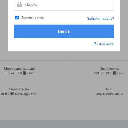
Пароль
Запомнить меня
Забыли пароль?
Регистрация
Мониторинг позиций
Инструменты
⃏
⃏
PRO от 1950
/ мес.
PRO от 1950
/ мес.
Биржа ссылок
Линк+
⃏
социальный плагин
от 0,2
за ссылку / мес.