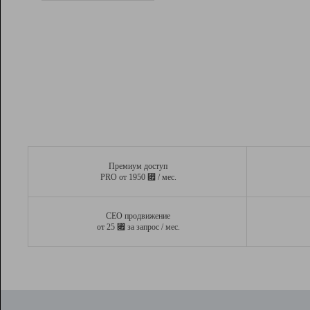
Рейтинг
Вывод и удержание в ТОП10 выдачи
поисковых систем
Инструменты
Разработчикам
Партнерская
программа
Помощь
Премиум доступ
⃏
PRO от 1950
/ мес.
СЕО продвижение
⃏
от 25
за запрос / мес.