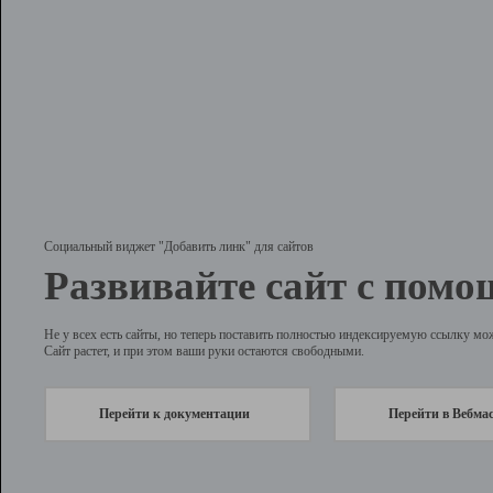
Социальный виджет "Добавить линк" для сайтов
Развивайте сайт с помо
Не у всех есть сайты, но теперь поставить полностью индексируемую ссылку мо
Сайт растет, и при этом ваши руки остаются свободными.
Перейти к документации
Перейти в Вебма