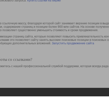
оискового запроса.
Купить ссылки на бирже
 ссылочную массу, благодаря которой сайт занимает верхние позиции в выд
ки, содержание страниц и позиции более 900 млн сайтов. На основе получе
то позволяет существенно уменьшить стоимость и сроки продвижения.
изации страниц сайта, которые позволяют повысить привлекательность конт
сылками это позволяет сайту занять высокие поисковые позиции в поисковых 
требующих дополнительных вложений.
Запустить продвижение сайта
боты со ссылками?
свяжитесь с нашей профессиональной службой поддержки, которая всегда рада
Ресурсы