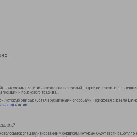
ах.
йт наилучшим образом отвечает на поисковый запрос пользователя. Внешние
и позиций и поискового трафика.
, которую они заработали различными способами. Поисковая система Linkpa
 ссылки сайтов
ссылок?
овку ссылок специализированным сервисам, которые будут вести работу по 