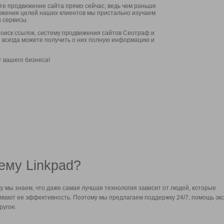
ите продвижение сайта прямо сейчас, ведь чем раньше
стижения целей наших клиентов мы пристально изучаем
 сервисы.
оиск ссылок, систему продвижения сайтов Сеотраф и
вы всегда можете получить о них полную информацию и
т вашего бизнеса!
ему Linkpad?
у мы знаем, что даже самая лучшая технология зависит от людей, которые
вают ее эффективность. Поэтому мы предлагаем поддержку 24/7, помощь экс
ругое.