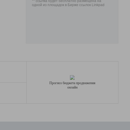
** ссылка будет бесплатно размещена на
одной из площадок в Бирже ссылок Linkpad
Прогноз бюджета продвижения
онлайн