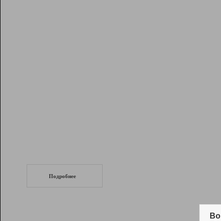
Рейтинг
Инструменты
Разработчикам
Партнерская
программа
Помощь
СеоТраф
Запустите
продвижение сайта
c LinkPad.
Подробнее
Вывод и удержание в ТОП10 выдачи
поисковых систем
Во