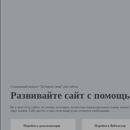
Социальный виджет "Добавить линк" для сайтов
Развивайте сайт с помощь
Не у всех есть сайты, но теперь поставить полностью индексируемую ссылку может 
пару кликов. Сайт растет, и при этом ваши руки остаются свободными.
Перейти к документации
Перейти в Вебмастер