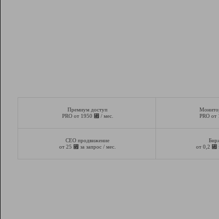
Премиум доступ
Монито
⃏
PRO от 1950
/ мес.
PRO от
СЕО продвижение
Бир
⃏
⃏
от 25
за запрос / мес.
от 0,2