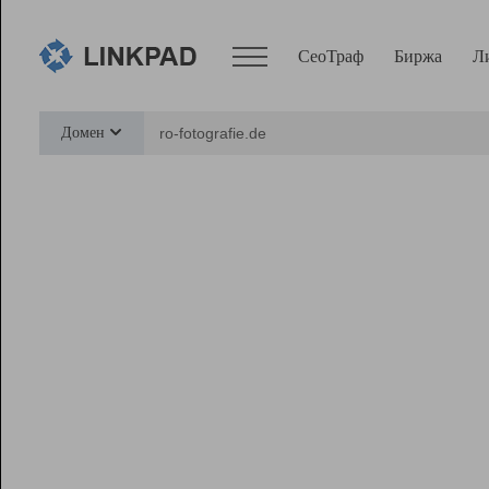
СеоТраф
Биржа
Л
Сервисы
Домен
СеоТраф
Монитор
Биржа
Pro
Линк+
Ресурсы
Вебмастер