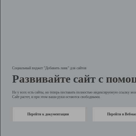
Социальный виджет "Добавить линк" для сайтов
Развивайте сайт с помо
Не у всех есть сайты, но теперь поставить полностью индексируемую ссылку мо
Сайт растет, и при этом ваши руки остаются свободными.
Перейти к документации
Перейти в Вебма