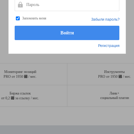
Пароль
Запомнить меня
Забыли пароль?
Регистрация
Мониторинг позиций
Инструменты
⃏
⃏
PRO от 1950
/ мес.
PRO от 1950
/ мес.
Биржа ссылок
Линк+
⃏
социальный плагин
от 0,2
за ссылку / мес.