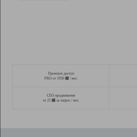
Рейтинг
Вывод и удержание в ТОП10 выдачи
поисковых систем
Инструменты
Разработчикам
Партнерская
программа
Помощь
Премиум доступ
⃏
PRO от 1950
/ мес.
СЕО продвижение
⃏
от 25
за запрос / мес.