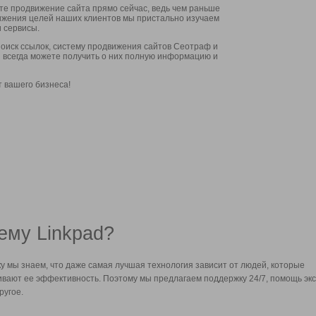
ите продвижение сайта прямо сейчас, ведь чем раньше
стижения целей наших клиентов мы пристально изучаем
 сервисы.
оиск ссылок, систему продвижения сайтов Сеотраф и
вы всегда можете получить о них полную информацию и
т вашего бизнеса!
ему Linkpad?
у мы знаем, что даже самая лучшая технология зависит от людей, которые
вают ее эффективность. Поэтому мы предлагаем поддержку 24/7, помощь экс
ругое.