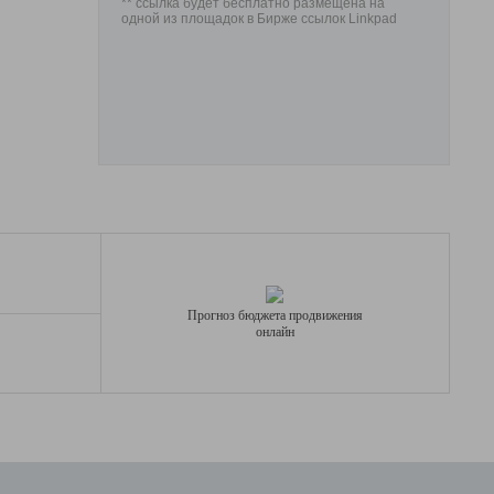
** ссылка будет бесплатно размещена на
одной из площадок в Бирже ссылок Linkpad
Прогноз бюджета продвижения
онлайн