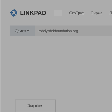
СеоТраф
Биржа
Л
Сервисы
Домен
СеоТраф
Монитор
Биржа
Pro
Линк+
СеоТраф
Запустите
продвижение сайта
c LinkPad.
Ресурсы
Вебмастер
Подробнее