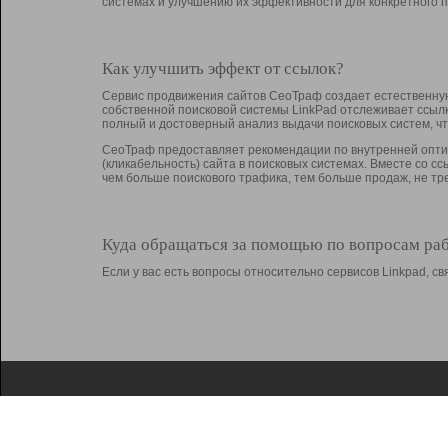
системах и улучшению их эффективности для конкретного п
Как улучшить эффект от ссылок?
Сервис продвижения сайтов СеоТраф создает естественную
собственной поисковой системы LinkPad отслеживает ссыл
полный и достоверный анализ выдачи поисковых систем, ч
СеоТраф предоставляет рекомендации по внутренней оптим
(кликабельность) сайта в поисковых системах. Вместе со с
чем больше поискового трафика, тем больше продаж, не 
Куда обращаться за помощью по вопросам ра
Если у вас есть вопросы относительно сервисов Linkpad, 
О Linkpad
Поддержка