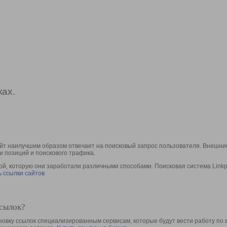
ах.
йт наилучшим образом отвечает на поисковый запрос пользователя. Внешние
и позиций и поискового трафика.
, которую они заработали различными способами. Поисковая система Linkpa
 ссылки сайтов
ссылок?
овку ссылок специализированным сервисам, которые будут вести работу по 