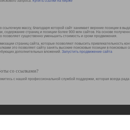
оискового запроса.
Купить ссылки на бирже
 ссылочную массу, благодаря которой сайт занимает верхние позиции в выд
ки, содержание страниц и позиции более 900 млн сайтов. На основе получе
то позволяет существенно уменьшить стоимость и сроки продвижения.
изации страниц сайта, которые позволяют повысить привлекательность конт
сылками это позволяет сайту занять высокие поисковые позиции в поисковых 
требующих дополнительных вложений.
Запустить продвижение сайта
боты со ссылками?
свяжитесь с нашей профессиональной службой поддержки, которая всегда рада
Ресурсы