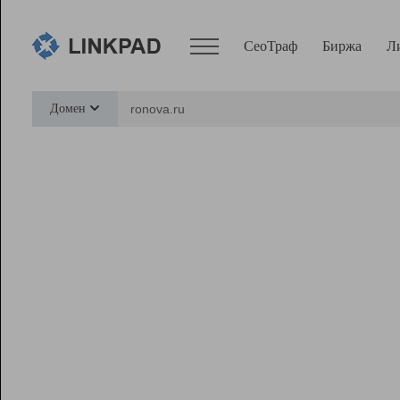
СеоТраф
Биржа
Л
Сервисы
Домен
СеоТраф
Монитор
Биржа
Pro
Линк+
Ресурсы
Вебмастер