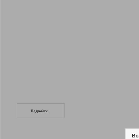
Рейтинг
Инструменты
Разработчикам
Партнерская
программа
Помощь
СеоТраф
Запустите
продвижение сайта
c LinkPad.
Подробнее
Вывод и удержание в ТОП10 выдачи
поисковых систем
Во