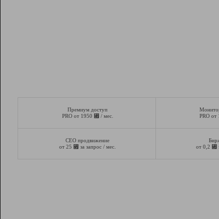
Премиум доступ
Монито
⃏
PRO от 1950
/ мес.
PRO от
СЕО продвижение
Бир
⃏
⃏
от 25
за запрос / мес.
от 0,2