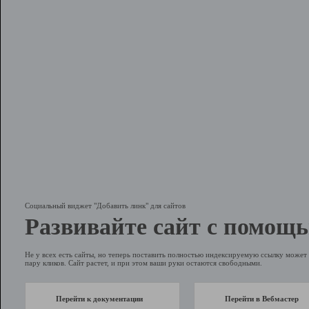
Социальный виджет "Добавить линк" для сайтов
Развивайте сайт с помощь
Не у всех есть сайты, но теперь поставить полностью индексируемую ссылку может 
пару кликов. Сайт растет, и при этом ваши руки остаются свободными.
Перейти к документации
Перейти в Вебмастер