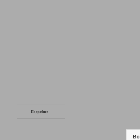
Рейтинг
Инструменты
Разработчикам
Партнерская
программа
Помощь
СеоТраф
Запустите
продвижение сайта
c LinkPad.
Подробнее
Вывод и удержание в ТОП10 выдачи
поисковых систем
Во