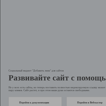
Социальный виджет "Добавить линк" для сайтов
Развивайте сайт с помощь
Не у всех есть сайты, но теперь поставить полностью индексируемую ссылку может 
пару кликов. Сайт растет, и при этом ваши руки остаются свободными.
Перейти к документации
Перейти в Вебмастер