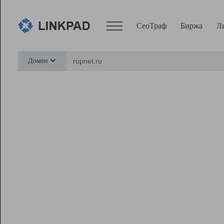
СеоТраф
Биржа
Л
Сервисы
Домен
СеоТраф
Монитор
Биржа
Pro
Линк+
Ресурсы
Вебмастер