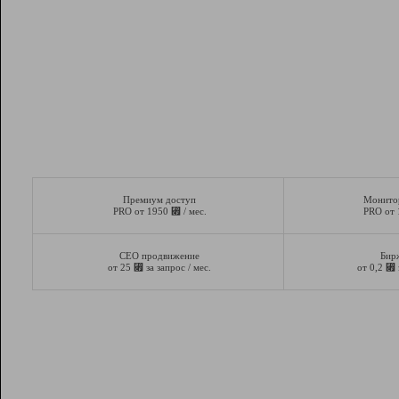
Премиум доступ
Монито
⃏
PRO от 1950
/ мес.
PRO от
СЕО продвижение
Бир
⃏
⃏
от 25
за запрос / мес.
от 0,2