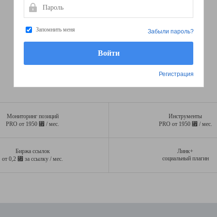
Пароль
Запомнить меня
Забыли пароль?
Регистрация
Мониторинг позиций
Инструменты
⃏
⃏
PRO от 1950
/ мес.
PRO от 1950
/ мес.
Биржа ссылок
Линк+
⃏
социальный плагин
от 0,2
за ссылку / мес.