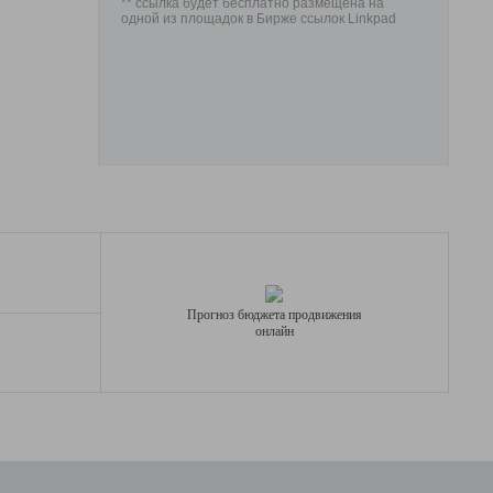
** ссылка будет бесплатно размещена на
одной из площадок в Бирже ссылок Linkpad
Прогноз бюджета продвижения
онлайн