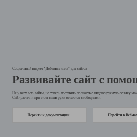
Социальный виджет "Добавить линк" для сайтов
Развивайте сайт с помо
Не у всех есть сайты, но теперь поставить полностью индексируемую ссылку мо
Сайт растет, и при этом ваши руки остаются свободными.
Перейти к документации
Перейти в Вебма