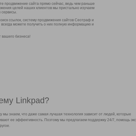
ите продвижение сайта прямо сейчас, ведь чем раньше
стижения целей наших клиентов мы пристально изучаем
 сервисы.
оиск ссылок, систему продвижения сайтов Сеотраф и
вы всегда можете получить о них полную информацию и
т вашего бизнеса!
ему Linkpad?
у мы знаем, что даже самая лучшая технология зависит от людей, которые
вают ее эффективность. Поэтому мы предлагаем поддержку 24/7, помощь экс
ругое.