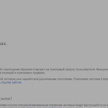
ах.
йт наилучшим образом отвечает на поисковый запрос пользователя. Внешние
и позиций и поискового трафика.
, которую они заработали различными способами. Поисковая система Linkpa
 ссылки сайтов
ссылок?
овку ссылок специализированным сервисам, которые будут вести работу по 