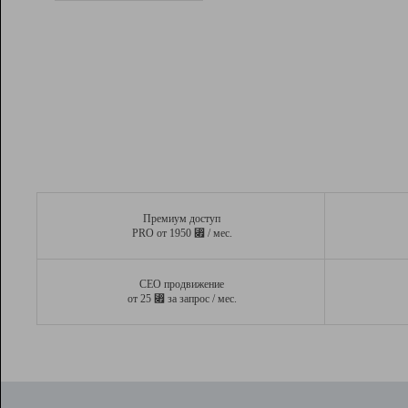
Рейтинг
Вывод и удержание в ТОП10 выдачи
поисковых систем
Инструменты
Разработчикам
Партнерская
программа
Помощь
Премиум доступ
⃏
PRO от 1950
/ мес.
СЕО продвижение
⃏
от 25
за запрос / мес.