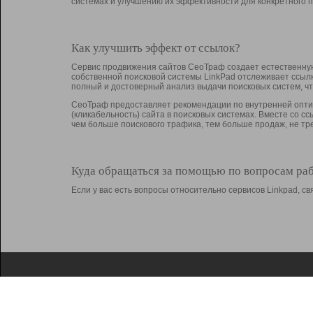
системах и улучшению их эффективности для конкретного п
Как улучшить эффект от ссылок?
Сервис продвижения сайтов СеоТраф создает естественную
собственной поисковой системы LinkPad отслеживает ссыл
полный и достоверный анализ выдачи поисковых систем, ч
СеоТраф предоставляет рекомендации по внутренней оптим
(кликабельность) сайта в поисковых системах. Вместе со с
чем больше поискового трафика, тем больше продаж, не 
Куда обращаться за помощью по вопросам ра
Если у вас есть вопросы относительно сервисов Linkpad, 
О Linkpad
Поддержка