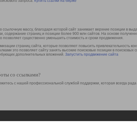
оискового запроса.
Купить ссылки на бирже
 ссылочную массу, благодаря которой сайт занимает верхние позиции в выд
ки, содержание страниц и позиции более 900 млн сайтов. На основе получе
то позволяет существенно уменьшить стоимость и сроки продвижения.
изации страниц сайта, которые позволяют повысить привлекательность конт
сылками это позволяет сайту занять высокие поисковые позиции в поисковых 
требующих дополнительных вложений.
Запустить продвижение сайта
боты со ссылками?
свяжитесь с нашей профессиональной службой поддержки, которая всегда рада
Ресурсы