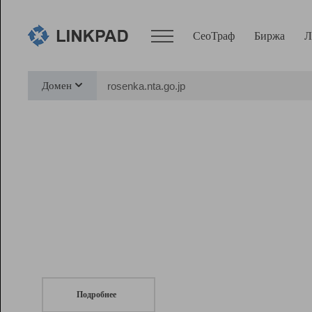
СеоТраф
Биржа
Л
Сервисы
Домен
СеоТраф
Монитор
Биржа
Pro
Линк+
СеоТраф
Запустите
продвижение сайта
c LinkPad.
Ресурсы
Вебмастер
Подробнее