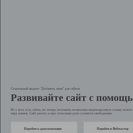
Социальный виджет "Добавить линк" для сайтов
Развивайте сайт с помощь
Не у всех есть сайты, но теперь поставить полностью индексируемую ссылку может 
пару кликов. Сайт растет, и при этом ваши руки остаются свободными.
Перейти к документации
Перейти в Вебмастер