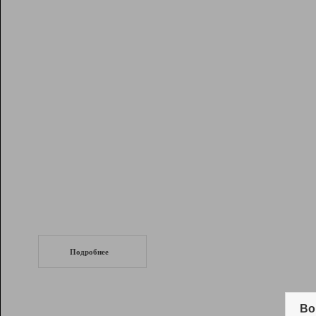
Рейтинг
Инструменты
Разработчикам
Партнерская
программа
Помощь
СеоТраф
Запустите
продвижение сайта
c LinkPad.
Подробнее
Вывод и удержание в ТОП10 выдачи
поисковых систем
Во