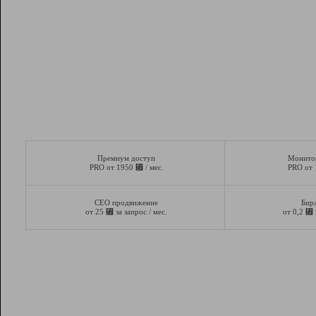
Премиум доступ
Монито
⃏
PRO от 1950
/ мес.
PRO от
СЕО продвижение
Бир
⃏
⃏
от 25
за запрос / мес.
от 0,2