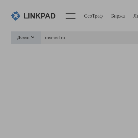
СеоТраф
Биржа
Л
Сервисы
Домен
СеоТраф
Монитор
Биржа
Pro
Линк+
Ресурсы
Вебмастер