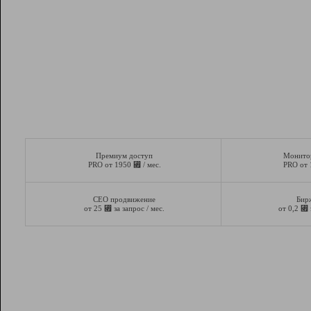
Премиум доступ
Монито
⃏
PRO от 1950
/ мес.
PRO от
СЕО продвижение
Бир
⃏
⃏
от 25
за запрос / мес.
от 0,2