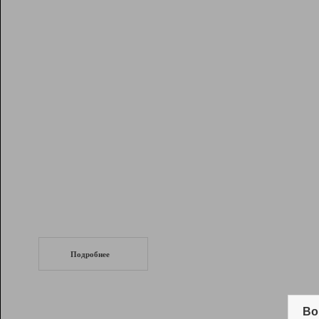
Рейтинг
Инструменты
Разработчикам
Партнерская
программа
Помощь
СеоТраф
Запустите
продвижение сайта
c LinkPad.
Подробнее
Вывод и удержание в ТОП10 выдачи
поисковых систем
Во