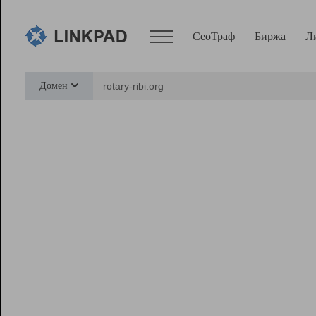
СеоТраф
Биржа
Л
Сервисы
Домен
СеоТраф
Монитор
Биржа
Pro
Линк+
Ресурсы
Вебмастер