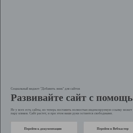
Социальный виджет "Добавить линк" для сайтов
Развивайте сайт с помощь
Не у всех есть сайты, но теперь поставить полностью индексируемую ссылку может 
пару кликов. Сайт растет, и при этом ваши руки остаются свободными.
Перейти к документации
Перейти в Вебмастер