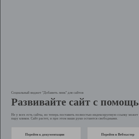
Социальный виджет "Добавить линк" для сайтов
Развивайте сайт с помощь
Не у всех есть сайты, но теперь поставить полностью индексируемую ссылку может 
пару кликов. Сайт растет, и при этом ваши руки остаются свободными.
Перейти к документации
Перейти в Вебмастер