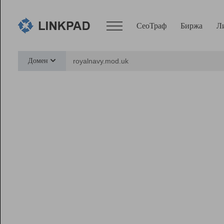
СеоТраф
Биржа
Л
Сервисы
Домен
СеоТраф
Монитор
Биржа
Pro
Линк+
Ресурсы
Вебмастер