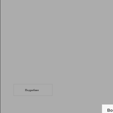
Рейтинг
Инструменты
Разработчикам
Партнерская
программа
Помощь
СеоТраф
Запустите
продвижение сайта
c LinkPad.
Подробнее
Вывод и удержание в ТОП10 выдачи
поисковых систем
Во