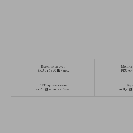
Премиум доступ
Монито
⃏
PRO от 1950
/ мес.
PRO от
СЕО продвижение
Бир
⃏
⃏
от 25
за запрос / мес.
от 0,2