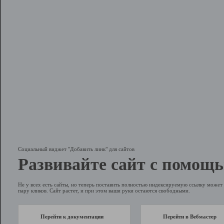
Социальный виджет "Добавить линк" для сайтов
Развивайте сайт с помощь
Не у всех есть сайты, но теперь поставить полностью индексируемую ссылку может 
пару кликов. Сайт растет, и при этом ваши руки остаются свободными.
Перейти к документации
Перейти в Вебмастер