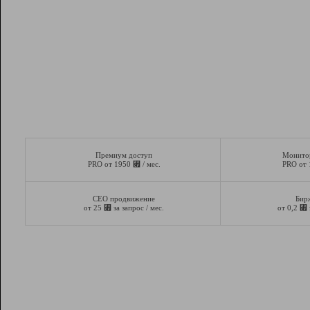
Премиум доступ
Монито
⃏
PRO от 1950
/ мес.
PRO от
СЕО продвижение
Бир
⃏
⃏
от 25
за запрос / мес.
от 0,2