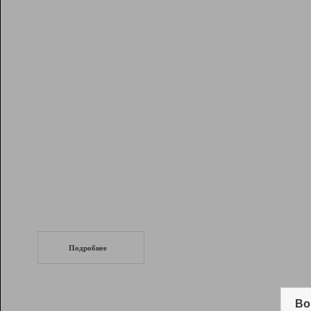
Рейтинг
Инструменты
Разработчикам
Партнерская
программа
Помощь
СеоТраф
Запустите
продвижение сайта
c LinkPad.
Подробнее
Вывод и удержание в ТОП10 выдачи
поисковых систем
Во