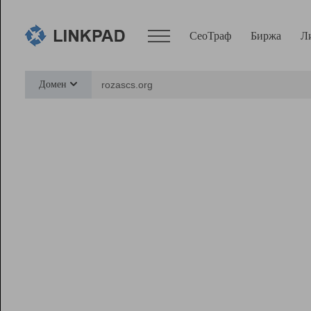
СеоТраф
Биржа
Л
Сервисы
Домен
СеоТраф
Монитор
Биржа
Pro
Линк+
Ресурсы
Вебмастер