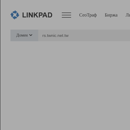
СеоТраф
Биржа
Л
Сервисы
Домен
СеоТраф
Монитор
Биржа
Pro
Линк+
Ресурсы
Вебмастер