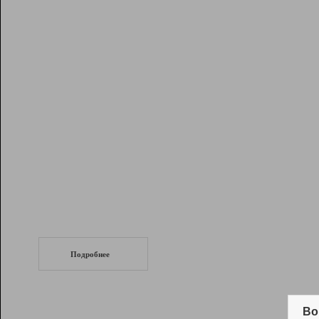
Рейтинг
Инструменты
Разработчикам
Партнерская
программа
Помощь
СеоТраф
Запустите
продвижение сайта
c LinkPad.
Подробнее
Вывод и удержание в ТОП10 выдачи
поисковых систем
Во