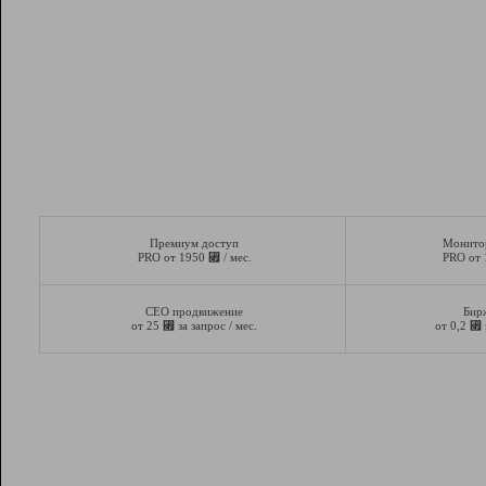
Премиум доступ
Монито
⃏
PRO от 1950
/ мес.
PRO от
СЕО продвижение
Бир
⃏
⃏
от 25
за запрос / мес.
от 0,2