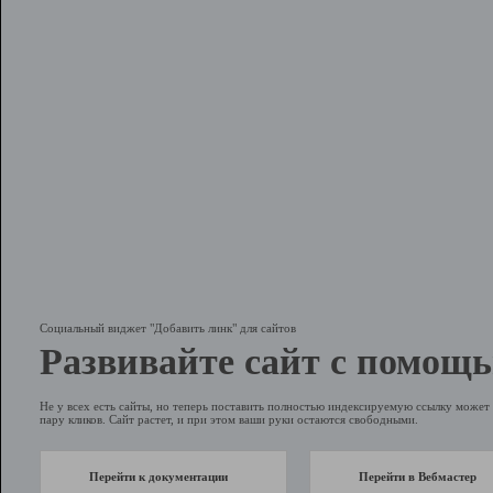
Социальный виджет "Добавить линк" для сайтов
Развивайте сайт с помощь
Не у всех есть сайты, но теперь поставить полностью индексируемую ссылку может 
пару кликов. Сайт растет, и при этом ваши руки остаются свободными.
Перейти к документации
Перейти в Вебмастер