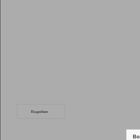
Рейтинг
Инструменты
Разработчикам
Партнерская
программа
Помощь
СеоТраф
Запустите
продвижение сайта
c LinkPad.
Подробнее
Вывод и удержание в ТОП10 выдачи
поисковых систем
Во