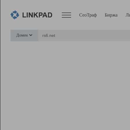
СеоТраф
Биржа
Л
Сервисы
Домен
СеоТраф
Монитор
Биржа
Pro
Линк+
Ресурсы
Вебмастер