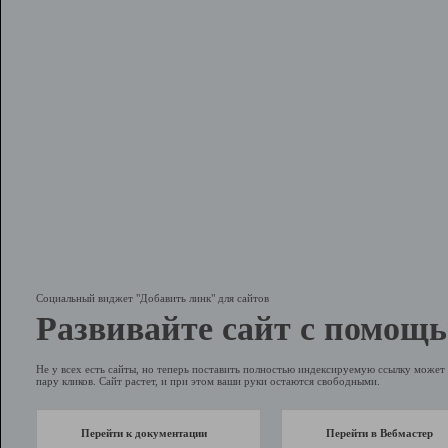
Социальный виджет "Добавить линк" для сайтов
Развивайте сайт с помощь
Не у всех есть сайты, но теперь поставить полностью индексируемую ссылку может 
пару кликов. Сайт растет, и при этом ваши руки остаются свободными.
Перейти к документации
Перейти в Вебмастер