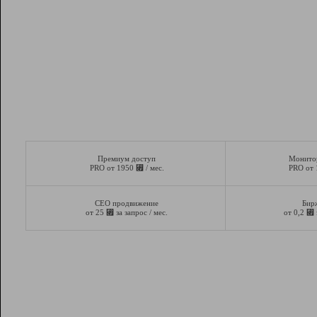
Премиум доступ
Монито
⃏
PRO от 1950
/ мес.
PRO от
СЕО продвижение
Бир
⃏
⃏
от 25
за запрос / мес.
от 0,2