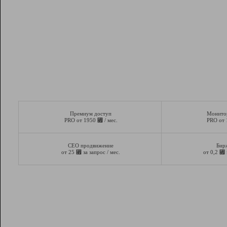
Премиум доступ
Монито
⃏
PRO от 1950
/ мес.
PRO от
СЕО продвижение
Бир
⃏
⃏
от 25
за запрос / мес.
от 0,2