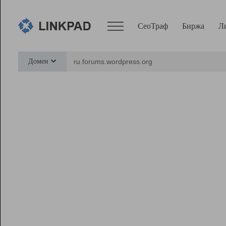
СеоТраф
Биржа
Л
Сервисы
Домен
СеоТраф
Монитор
Биржа
Pro
Линк+
Ресурсы
Вебмастер