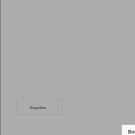
Рейтинг
Инструменты
Разработчикам
Партнерская
программа
Помощь
СеоТраф
Запустите
продвижение сайта
c LinkPad.
Подробнее
Вывод и удержание в ТОП10 выдачи
поисковых систем
Во