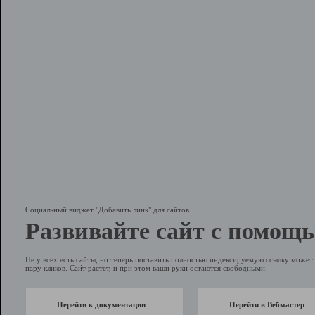
Социальный виджет "Добавить линк" для сайтов
Развивайте сайт с помощь
Не у всех есть сайты, но теперь поставить полностью индексируемую ссылку может 
пару кликов. Сайт растет, и при этом ваши руки остаются свободными.
Перейти к документации
Перейти в Вебмастер