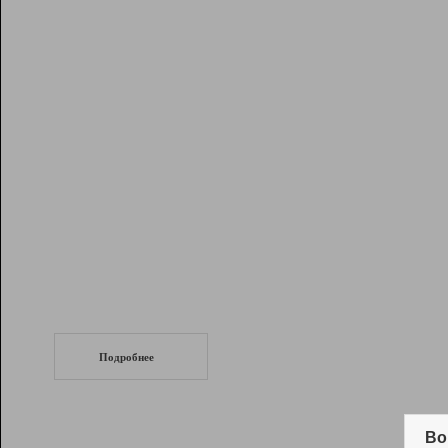
Рейтинг
Инструменты
Разработчикам
Партнерская
программа
Помощь
СеоТраф
Запустите
продвижение сайта
c LinkPad.
Подробнее
Вывод и удержание в ТОП10 выдачи
поисковых систем
Во