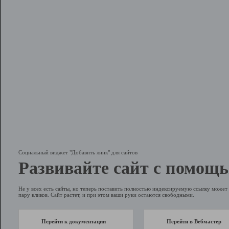
Социальный виджет "Добавить линк" для сайтов
Развивайте сайт с помощь
Не у всех есть сайты, но теперь поставить полностью индексируемую ссылку может 
пару кликов. Сайт растет, и при этом ваши руки остаются свободными.
Перейти к документации
Перейти в Вебмастер