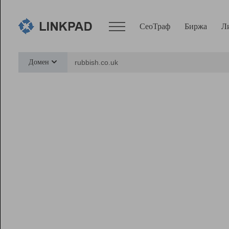
СеоТраф
Биржа
Л
Сервисы
Домен
СеоТраф
Монитор
Биржа
Pro
Линк+
Ресурсы
Вебмастер