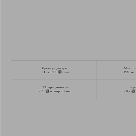
Премиум доступ
Монито
⃏
PRO от 1950
/ мес.
PRO от
СЕО продвижение
Бир
⃏
⃏
от 25
за запрос / мес.
от 0,2