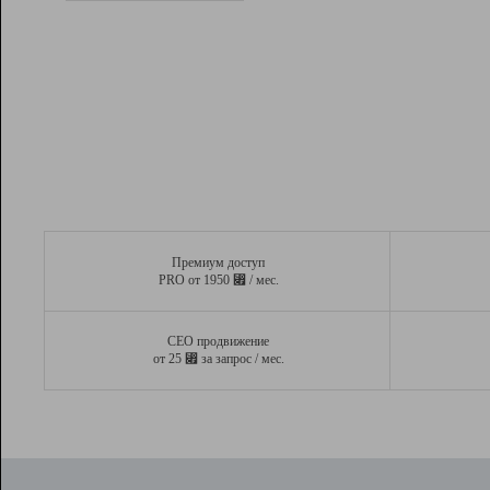
Рейтинг
Вывод и удержание в ТОП10 выдачи
поисковых систем
Инструменты
Разработчикам
Партнерская
программа
Помощь
Премиум доступ
⃏
PRO от 1950
/ мес.
СЕО продвижение
⃏
от 25
за запрос / мес.