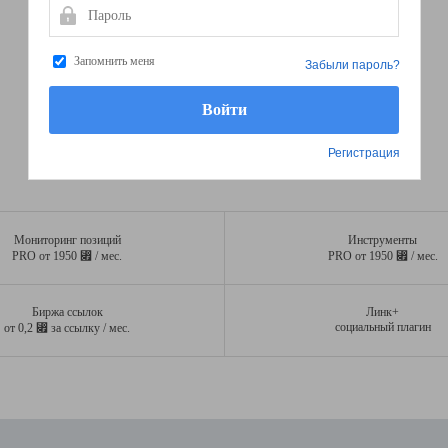
Пароль
Запомнить меня
Забыли пароль?
Регистрация
Мониторинг позиций
Инструменты
⃏
⃏
PRO от 1950
/ мес.
PRO от 1950
/ мес.
Биржа ссылок
Линк+
⃏
социальный плагин
от 0,2
за ссылку / мес.