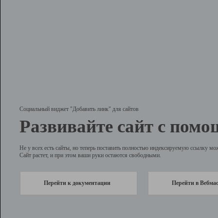
Социальный виджет "Добавить линк" для сайтов
Развивайте сайт с помо
Не у всех есть сайты, но теперь поставить полностью индексируемую ссылку мо
Сайт растет, и при этом ваши руки остаются свободными.
Перейти к документации
Перейти в Вебма