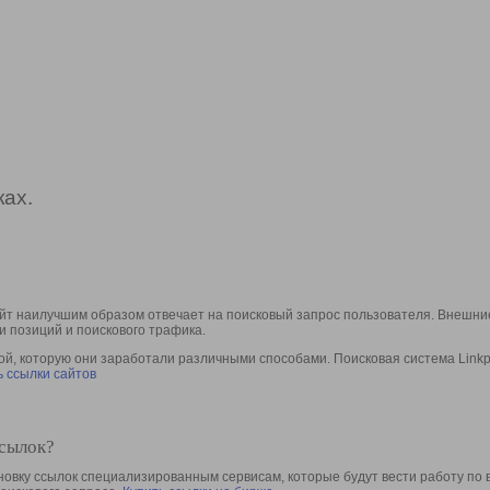
ах.
йт наилучшим образом отвечает на поисковый запрос пользователя. Внешние
и позиций и поискового трафика.
, которую они заработали различными способами. Поисковая система Linkpa
 ссылки сайтов
ссылок?
овку ссылок специализированным сервисам, которые будут вести работу по 