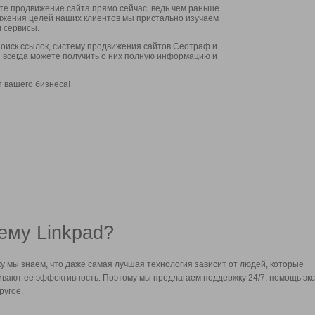
ите продвижение сайта прямо сейчас, ведь чем раньше
стижения целей наших клиентов мы пристально изучаем
 сервисы.
оиск ссылок, систему продвижения сайтов Сеотраф и
вы всегда можете получить о них полную информацию и
т вашего бизнеса!
ему Linkpad?
у мы знаем, что даже самая лучшая технология зависит от людей, которые
вают ее эффективность. Поэтому мы предлагаем поддержку 24/7, помощь экс
ругое.