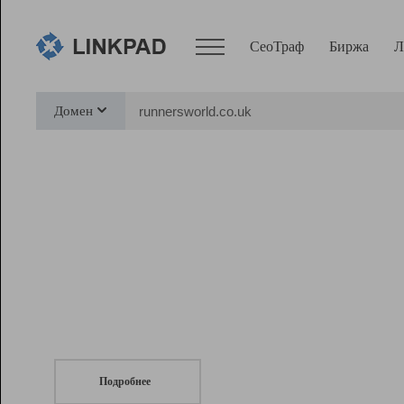
СеоТраф
Биржа
Л
Сервисы
Домен
СеоТраф
Монитор
Биржа
Pro
Линк+
СеоТраф
Запустите
продвижение сайта
c LinkPad.
Ресурсы
Вебмастер
Подробнее