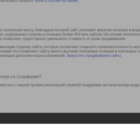
оискового запроса.
Купить ссылки на бирже
 ссылочную массу, благодаря которой сайт занимает верхние позиции в выд
ки, содержание страниц и позиции более 900 млн сайтов. На основе получе
то позволяет существенно уменьшить стоимость и сроки продвижения.
изации страниц сайта, которые позволяют повысить привлекательность конт
сылками это позволяет сайту занять высокие поисковые позиции в поисковых 
требующих дополнительных вложений.
Запустить продвижение сайта
боты со ссылками?
свяжитесь с нашей профессиональной службой поддержки, которая всегда рада
Ресурсы