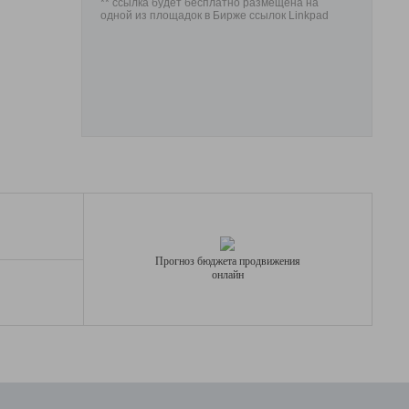
** ссылка будет бесплатно размещена на
одной из площадок в Бирже ссылок Linkpad
Прогноз бюджета продвижения
онлайн