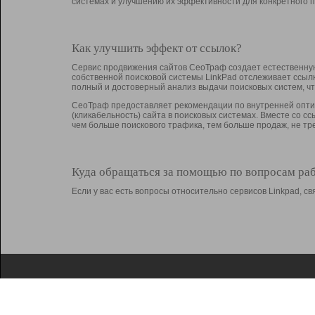
системах и улучшению их эффективности для конкретного п
Как улучшить эффект от ссылок?
Сервис продвижения сайтов СеоТраф создает естественную
собственной поисковой системы LinkPad отслеживает ссыл
полный и достоверный анализ выдачи поисковых систем, ч
СеоТраф предоставляет рекомендации по внутренней оптим
(кликабельность) сайта в поисковых системах. Вместе со с
чем больше поискового трафика, тем больше продаж, не 
Куда обращаться за помощью по вопросам ра
Если у вас есть вопросы относительно сервисов Linkpad, 
О Linkpad
Поддержка