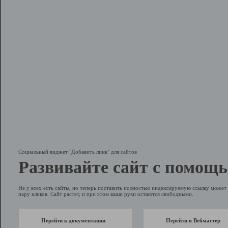
Социальный виджет "Добавить линк" для сайтов
Развивайте сайт с помощь
Не у всех есть сайты, но теперь поставить полностью индексируемую ссылку может 
пару кликов. Сайт растет, и при этом ваши руки остаются свободными.
Перейти к документации
Перейти в Вебмастер