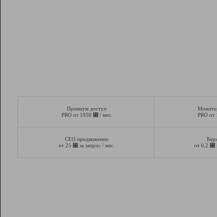
Премиум доступ
Монито
⃏
PRO от 1950
/ мес.
PRO от
СЕО продвижение
Бир
⃏
⃏
от 25
за запрос / мес.
от 0,2