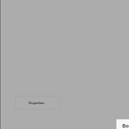
Рейтинг
Инструменты
Разработчикам
Партнерская
программа
Помощь
СеоТраф
Запустите
продвижение сайта
c LinkPad.
Подробнее
Вывод и удержание в ТОП10 выдачи
поисковых систем
Во