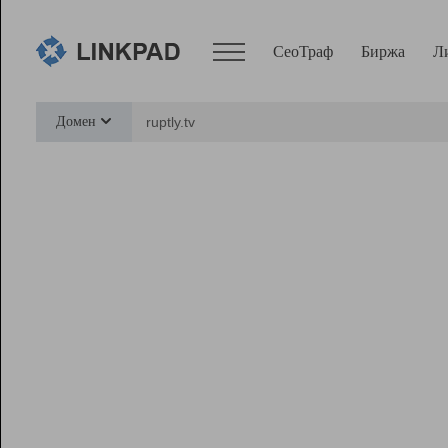
СеоТраф
Биржа
Л
Сервисы
Домен
СеоТраф
Монитор
Биржа
Pro
Линк+
Ресурсы
Вебмастер