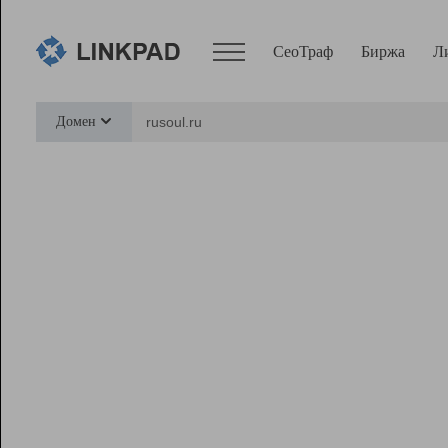
СеоТраф
Биржа
Л
Сервисы
Домен
СеоТраф
Монитор
Биржа
Pro
Линк+
Ресурсы
Вебмастер