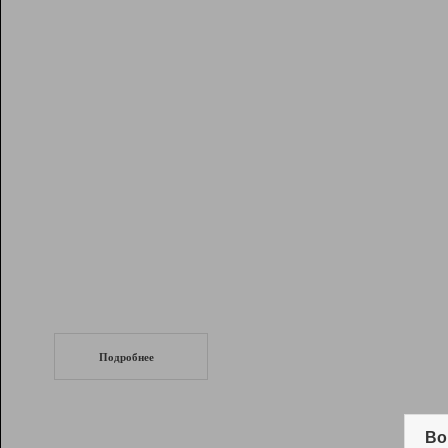
Рейтинг
Инструменты
Разработчикам
Партнерская
программа
Помощь
СеоТраф
Запустите
продвижение сайта
c LinkPad.
Подробнее
Вывод и удержание в ТОП10 выдачи
поисковых систем
Во