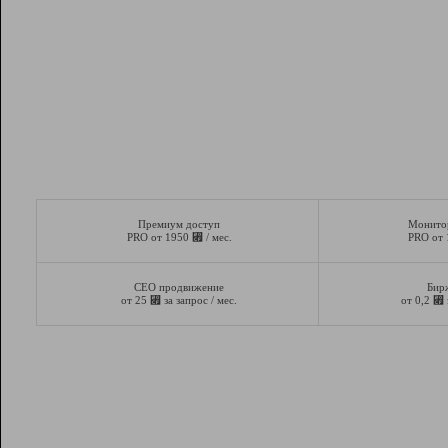
Премиум доступ
Монито
⃏
PRO от 1950
/ мес.
PRO от
СЕО продвижение
Бир
⃏
⃏
от 25
за запрос / мес.
от 0,2