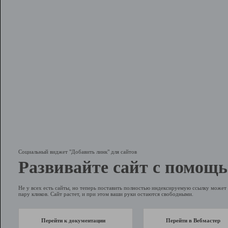
Социальный виджет "Добавить линк" для сайтов
Развивайте сайт с помощь
Не у всех есть сайты, но теперь поставить полностью индексируемую ссылку может 
пару кликов. Сайт растет, и при этом ваши руки остаются свободными.
Перейти к документации
Перейти в Вебмастер