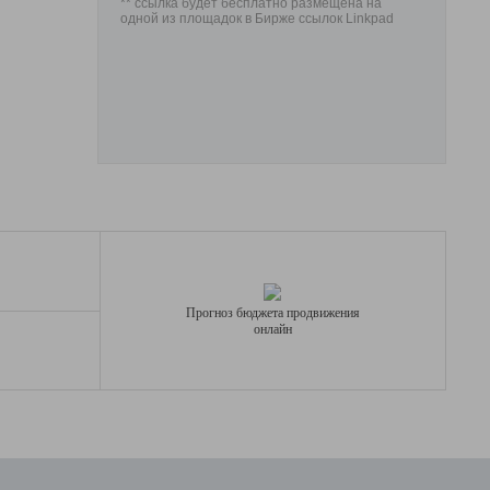
** ссылка будет бесплатно размещена на
одной из площадок в Бирже ссылок Linkpad
Прогноз бюджета продвижения
онлайн