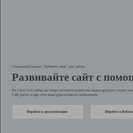
Социальный виджет "Добавить линк" для сайтов
Развивайте сайт с помо
Не у всех есть сайты, но теперь поставить полностью индексируемую ссылку мо
Сайт растет, и при этом ваши руки остаются свободными.
Перейти к документации
Перейти в Вебма