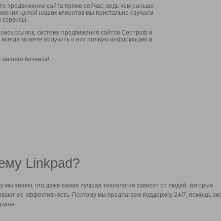
ите продвижение сайта прямо сейчас, ведь чем раньше
стижения целей наших клиентов мы пристально изучаем
 сервисы.
оиск ссылок, систему продвижения сайтов Сеотраф и
вы всегда можете получить о них полную информацию и
т вашего бизнеса!
ему Linkpad?
у мы знаем, что даже самая лучшая технология зависит от людей, которые
вают ее эффективность. Поэтому мы предлагаем поддержку 24/7, помощь экс
ругое.