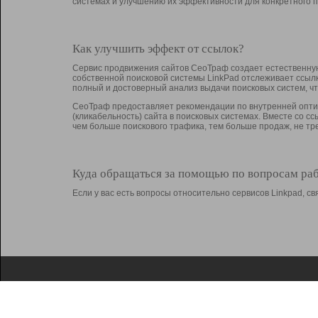
системах и улучшению их эффективности для конкретного п
Как улучшить эффект от ссылок?
Сервис продвижения сайтов СеоТраф создает естественную
собственной поисковой системы LinkPad отслеживает ссыл
полный и достоверный анализ выдачи поисковых систем, ч
СеоТраф предоставляет рекомендации по внутренней оптим
(кликабельность) сайта в поисковых системах. Вместе со с
чем больше поискового трафика, тем больше продаж, не 
Куда обращаться за помощью по вопросам ра
Если у вас есть вопросы относительно сервисов Linkpad, 
О Linkpad
Поддержка