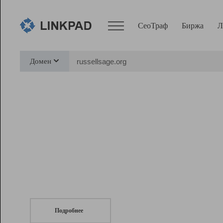
СеоТраф
Биржа
Л
Сервисы
Домен
СеоТраф
Монитор
Биржа
Pro
Линк+
СеоТраф
Запустите
продвижение сайта
c LinkPad.
Ресурсы
Вебмастер
Подробнее