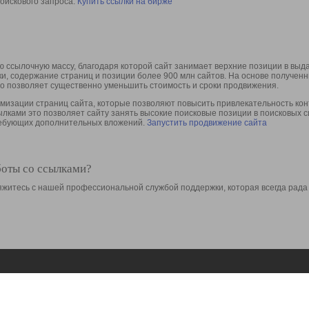
оискового запроса.
Купить ссылки на бирже
 ссылочную массу, благодаря которой сайт занимает верхние позиции в выд
ки, содержание страниц и позиции более 900 млн сайтов. На основе получе
то позволяет существенно уменьшить стоимость и сроки продвижения.
изации страниц сайта, которые позволяют повысить привлекательность конт
сылками это позволяет сайту занять высокие поисковые позиции в поисковых 
требующих дополнительных вложений.
Запустить продвижение сайта
боты со ссылками?
свяжитесь с нашей профессиональной службой поддержки, которая всегда рада
Ресурсы