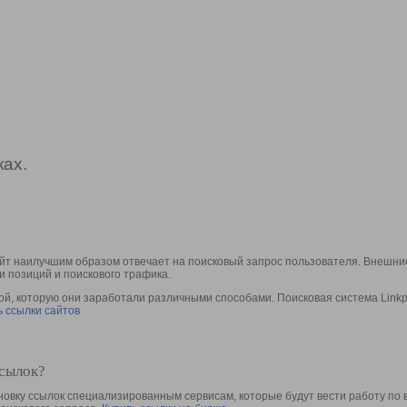
ах.
йт наилучшим образом отвечает на поисковый запрос пользователя. Внешние
и позиций и поискового трафика.
, которую они заработали различными способами. Поисковая система Linkpa
 ссылки сайтов
ссылок?
овку ссылок специализированным сервисам, которые будут вести работу по 