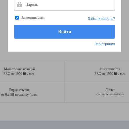
Пароль
Запомнить меня
Забыли пароль?
Регистрация
Мониторинг позиций
Инструменты
⃏
⃏
PRO от 1950
/ мес.
PRO от 1950
/ мес.
Биржа ссылок
Линк+
⃏
социальный плагин
от 0,2
за ссылку / мес.