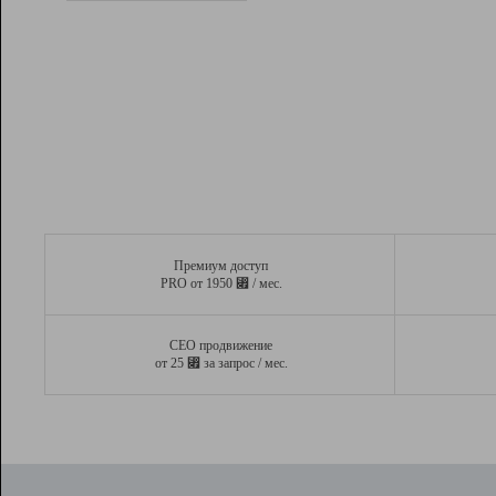
Рейтинг
Вывод и удержание в ТОП10 выдачи
поисковых систем
Инструменты
Разработчикам
Партнерская
программа
Помощь
Премиум доступ
⃏
PRO от 1950
/ мес.
СЕО продвижение
⃏
от 25
за запрос / мес.