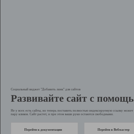
Социальный виджет "Добавить линк" для сайтов
Развивайте сайт с помощь
Не у всех есть сайты, но теперь поставить полностью индексируемую ссылку может 
пару кликов. Сайт растет, и при этом ваши руки остаются свободными.
Перейти к документации
Перейти в Вебмастер