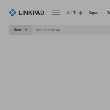
СеоТраф
Биржа
Л
Сервисы
Домен
СеоТраф
Монитор
Биржа
Pro
Линк+
Ресурсы
Вебмастер