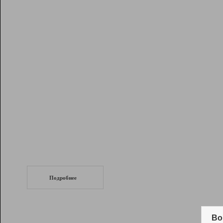
Рейтинг
Инструменты
Разработчикам
Партнерская
программа
Помощь
СеоТраф
Запустите
продвижение сайта
c LinkPad.
Подробнее
Вывод и удержание в ТОП10 выдачи
поисковых систем
Во