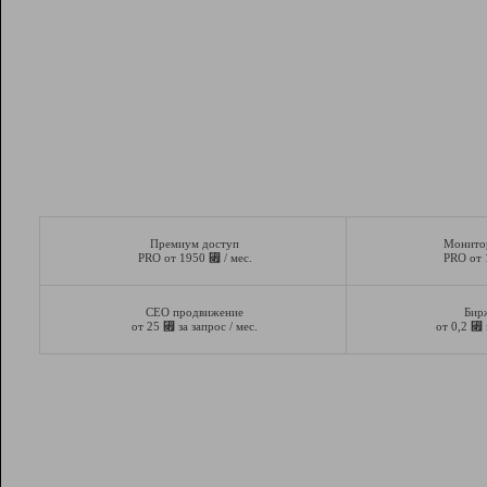
Премиум доступ
Монито
⃏
PRO от 1950
/ мес.
PRO от
СЕО продвижение
Бир
⃏
⃏
от 25
за запрос / мес.
от 0,2