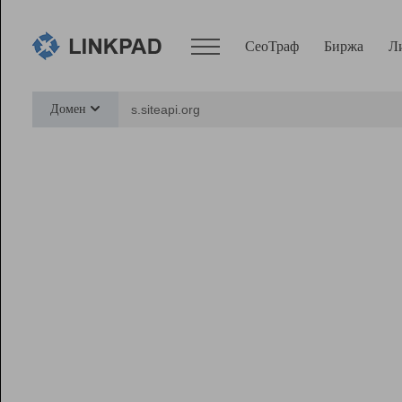
СеоТраф
Биржа
Л
Сервисы
Домен
СеоТраф
Монитор
Биржа
Pro
Линк+
Ресурсы
Вебмастер