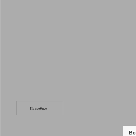
Рейтинг
Инструменты
Разработчикам
Партнерская
программа
Помощь
СеоТраф
Запустите
продвижение сайта
c LinkPad.
Подробнее
Вывод и удержание в ТОП10 выдачи
поисковых систем
Во