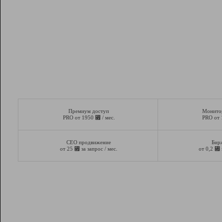
Премиум доступ
Монито
⃏
PRO от 1950
/ мес.
PRO от
СЕО продвижение
Бир
⃏
⃏
от 25
за запрос / мес.
от 0,2