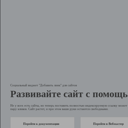
Социальный виджет "Добавить линк" для сайтов
Развивайте сайт с помощь
Не у всех есть сайты, но теперь поставить полностью индексируемую ссылку может 
пару кликов. Сайт растет, и при этом ваши руки остаются свободными.
Перейти к документации
Перейти в Вебмастер