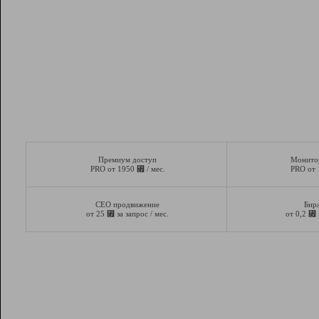
Премиум доступ
Монито
⃏
PRO от 1950
/ мес.
PRO от
СЕО продвижение
Бир
⃏
⃏
от 25
за запрос / мес.
от 0,2