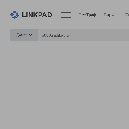
СеоТраф
Биржа
Л
Сервисы
Домен
СеоТраф
Монитор
Биржа
Pro
Линк+
Ресурсы
Вебмастер