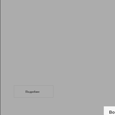
Рейтинг
Инструменты
Разработчикам
Партнерская
программа
Помощь
СеоТраф
Запустите
продвижение сайта
c LinkPad.
Подробнее
Вывод и удержание в ТОП10 выдачи
поисковых систем
Во