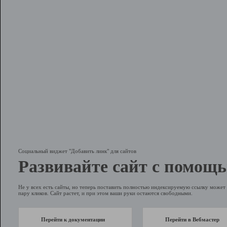
Социальный виджет "Добавить линк" для сайтов
Развивайте сайт с помощь
Не у всех есть сайты, но теперь поставить полностью индексируемую ссылку может 
пару кликов. Сайт растет, и при этом ваши руки остаются свободными.
Перейти к документации
Перейти в Вебмастер