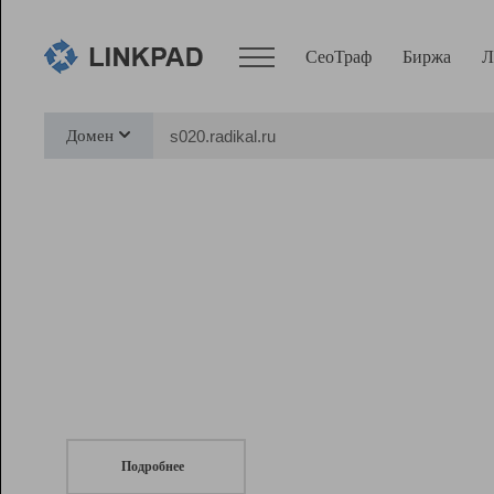
СеоТраф
Биржа
Л
Сервисы
Домен
СеоТраф
Монитор
Биржа
Pro
Линк+
СеоТраф
Запустите
продвижение сайта
c LinkPad.
Ресурсы
Вебмастер
Подробнее