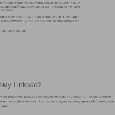
ите продвижение сайта прямо сейчас, ведь чем раньше
стижения целей наших клиентов мы пристально изучаем
 сервисы.
оиск ссылок, систему продвижения сайтов Сеотраф и
вы всегда можете получить о них полную информацию и
т вашего бизнеса!
ему Linkpad?
у мы знаем, что даже самая лучшая технология зависит от людей, которые
вают ее эффективность. Поэтому мы предлагаем поддержку 24/7, помощь экс
ругое.