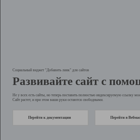
Социальный виджет "Добавить линк" для сайтов
Развивайте сайт с помо
Не у всех есть сайты, но теперь поставить полностью индексируемую ссылку мо
Сайт растет, и при этом ваши руки остаются свободными.
Перейти к документации
Перейти в Вебма