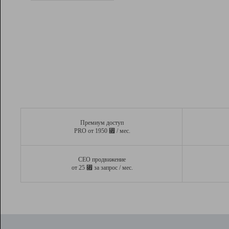
Рейтинг
Вывод и удержание в ТОП10 выдачи
поисковых систем
Инструменты
Разработчикам
Партнерская
программа
Помощь
Премиум доступ
⃏
PRO от 1950
/ мес.
СЕО продвижение
⃏
от 25
за запрос / мес.