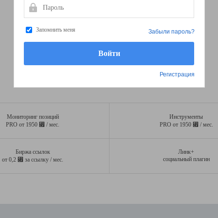
Пароль
Запомнить меня
Забыли пароль?
Регистрация
Мониторинг позиций
Инструменты
⃏
⃏
PRO от 1950
/ мес.
PRO от 1950
/ мес.
Биржа ссылок
Линк+
⃏
социальный плагин
от 0,2
за ссылку / мес.