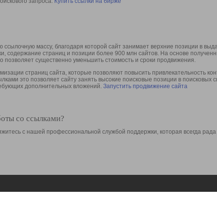
оискового запроса.
Купить ссылки на бирже
 ссылочную массу, благодаря которой сайт занимает верхние позиции в выд
ки, содержание страниц и позиции более 900 млн сайтов. На основе получе
то позволяет существенно уменьшить стоимость и сроки продвижения.
изации страниц сайта, которые позволяют повысить привлекательность конт
сылками это позволяет сайту занять высокие поисковые позиции в поисковых 
требующих дополнительных вложений.
Запустить продвижение сайта
боты со ссылками?
свяжитесь с нашей профессиональной службой поддержки, которая всегда рада
Ресурсы