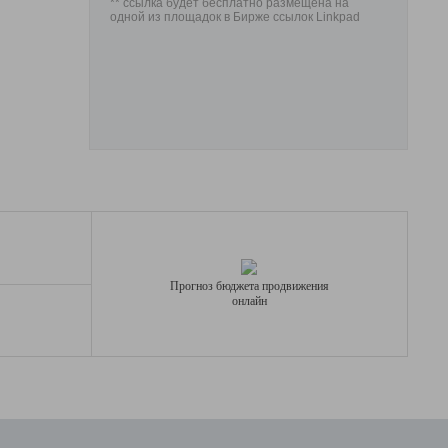
** ссылка будет бесплатно размещена на
одной из площадок в Бирже ссылок Linkpad
Прогноз бюджета продвижения
онлайн