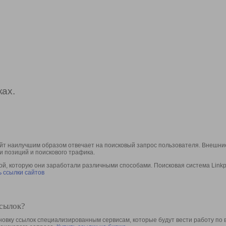
ах.
йт наилучшим образом отвечает на поисковый запрос пользователя. Внешние
и позиций и поискового трафика.
, которую они заработали различными способами. Поисковая система Linkpa
 ссылки сайтов
ссылок?
овку ссылок специализированным сервисам, которые будут вести работу по 