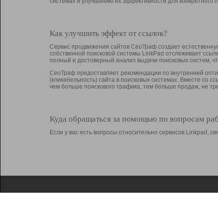
системах и улучшению их эффективности для конкретного п
Как улучшить эффект от ссылок?
Сервис продвижения сайтов СеоТраф создает естественную
собственной поисковой системы LinkPad отслеживает ссыл
полный и достоверный анализ выдачи поисковых систем, ч
СеоТраф предоставляет рекомендации по внутренней оптим
(кликабельность) сайта в поисковых системах. Вместе со с
чем больше поискового трафика, тем больше продаж, не 
Куда обращаться за помощью по вопросам ра
Если у вас есть вопросы относительно сервисов Linkpad, 
О Linkpad
Поддержка