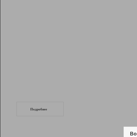
Рейтинг
Инструменты
Разработчикам
Партнерская
программа
Помощь
СеоТраф
Запустите
продвижение сайта
c LinkPad.
Подробнее
Вывод и удержание в ТОП10 выдачи
поисковых систем
Во