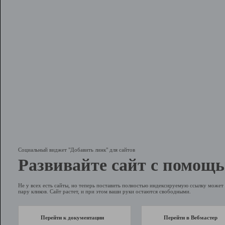
Социальный виджет "Добавить линк" для сайтов
Развивайте сайт с помощь
Не у всех есть сайты, но теперь поставить полностью индексируемую ссылку может 
пару кликов. Сайт растет, и при этом ваши руки остаются свободными.
Перейти к документации
Перейти в Вебмастер