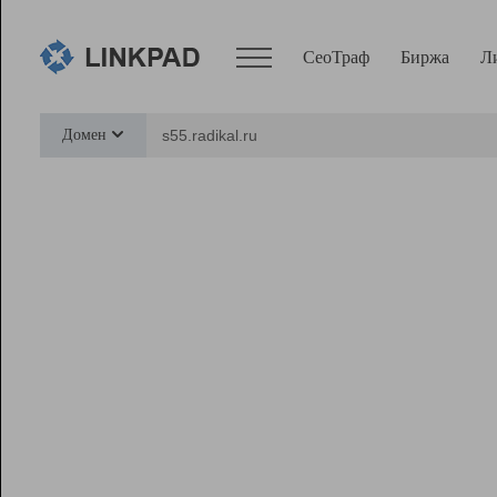
СеоТраф
Биржа
Л
Сервисы
Домен
СеоТраф
Монитор
Биржа
Pro
Линк+
Ресурсы
Вебмастер