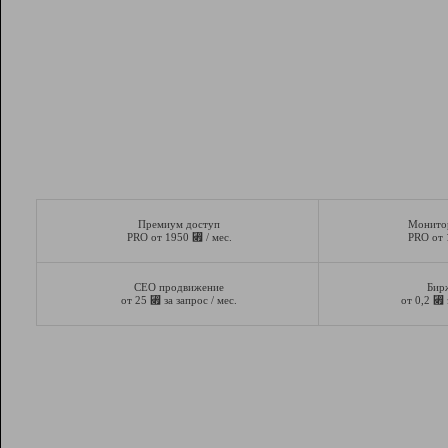
Премиум доступ
Монито
⃏
PRO от 1950
/ мес.
PRO от
СЕО продвижение
Бир
⃏
⃏
от 25
за запрос / мес.
от 0,2