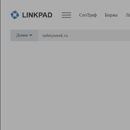
СеоТраф
Биржа
Л
Сервисы
Домен
СеоТраф
Монитор
Биржа
Pro
Линк+
Ресурсы
Вебмастер