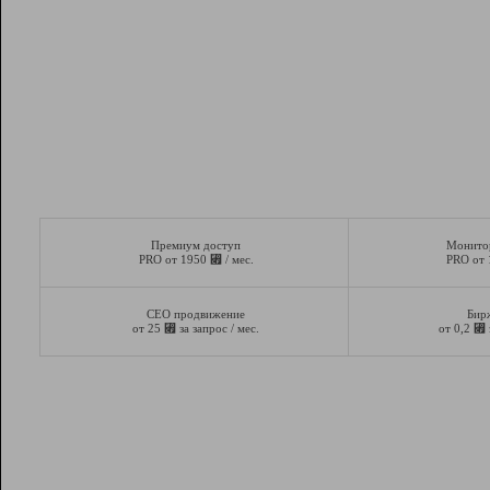
Премиум доступ
Монито
⃏
PRO от 1950
/ мес.
PRO от
СЕО продвижение
Бир
⃏
⃏
от 25
за запрос / мес.
от 0,2