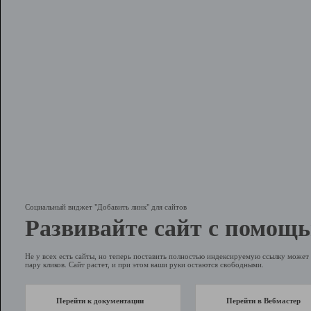
Социальный виджет "Добавить линк" для сайтов
Развивайте сайт с помощь
Не у всех есть сайты, но теперь поставить полностью индексируемую ссылку может 
пару кликов. Сайт растет, и при этом ваши руки остаются свободными.
Перейти к документации
Перейти в Вебмастер