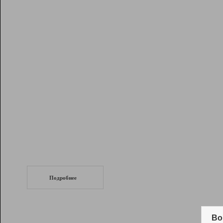
Рейтинг
Инструменты
Разработчикам
Партнерская
программа
Помощь
СеоТраф
Запустите
продвижение сайта
c LinkPad.
Подробнее
Вывод и удержание в ТОП10 выдачи
поисковых систем
Во