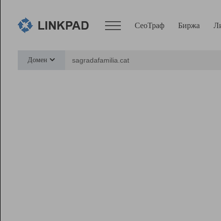
СеоТраф
Биржа
Л
Сервисы
Домен
СеоТраф
Монитор
Биржа
Pro
Линк+
Ресурсы
Вебмастер