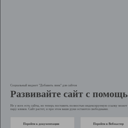
Социальный виджет "Добавить линк" для сайтов
Развивайте сайт с помощь
Не у всех есть сайты, но теперь поставить полностью индексируемую ссылку может 
пару кликов. Сайт растет, и при этом ваши руки остаются свободными.
Перейти к документации
Перейти в Вебмастер