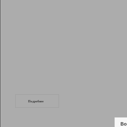
Рейтинг
Инструменты
Разработчикам
Партнерская
программа
Помощь
СеоТраф
Запустите
продвижение сайта
c LinkPad.
Подробнее
Вывод и удержание в ТОП10 выдачи
поисковых систем
Во