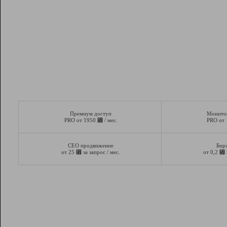
Премиум доступ
Монито
⃏
PRO от 1950
/ мес.
PRO от
СЕО продвижение
Бир
⃏
⃏
от 25
за запрос / мес.
от 0,2