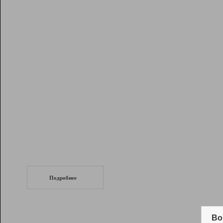
Рейтинг
Инструменты
Разработчикам
Партнерская
программа
Помощь
СеоТраф
Запустите
продвижение сайта
c LinkPad.
Подробнее
Вывод и удержание в ТОП10 выдачи
поисковых систем
Во