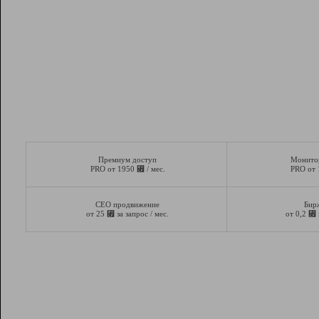
Премиум доступ
Монито
⃏
PRO от 1950
/ мес.
PRO от
СЕО продвижение
Бир
⃏
⃏
от 25
за запрос / мес.
от 0,2