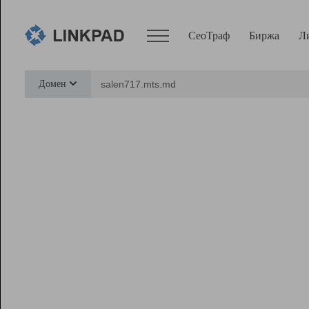
СеоТраф
Биржа
Л
Сервисы
Домен
СеоТраф
Монитор
Биржа
Pro
Линк+
Ресурсы
Вебмастер