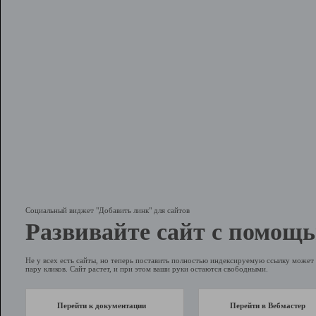
Социальный виджет "Добавить линк" для сайтов
Развивайте сайт с помощь
Не у всех есть сайты, но теперь поставить полностью индексируемую ссылку может 
пару кликов. Сайт растет, и при этом ваши руки остаются свободными.
Перейти к документации
Перейти в Вебмастер