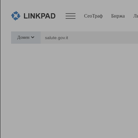
СеоТраф
Биржа
Л
Сервисы
Домен
СеоТраф
Монитор
Биржа
Pro
Линк+
Ресурсы
Вебмастер