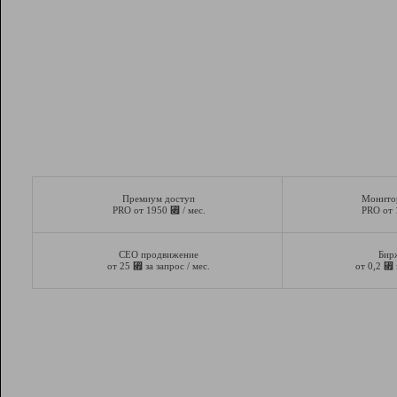
Премиум доступ
Монито
⃏
PRO от 1950
/ мес.
PRO от
СЕО продвижение
Бир
⃏
⃏
от 25
за запрос / мес.
от 0,2