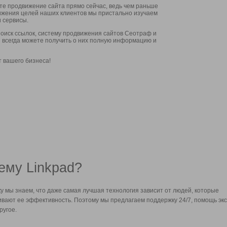
ите продвижение сайта прямо сейчас, ведь чем раньше
стижения целей наших клиентов мы пристально изучаем
 сервисы.
оиск ссылок, систему продвижения сайтов Сеотраф и
вы всегда можете получить о них полную информацию и
т вашего бизнеса!
ему Linkpad?
у мы знаем, что даже самая лучшая технология зависит от людей, которые
вают ее эффективность. Поэтому мы предлагаем поддержку 24/7, помощь экс
ругое.