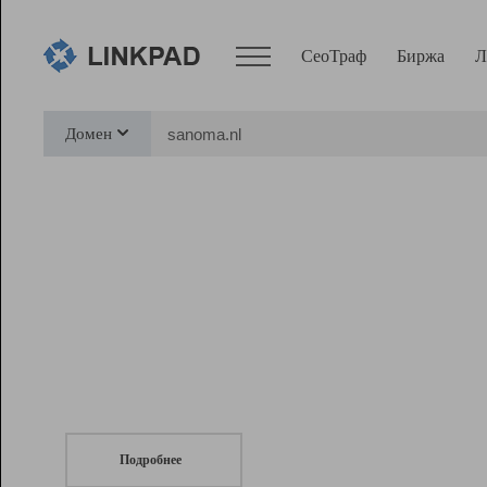
СеоТраф
Биржа
Л
Сервисы
Домен
СеоТраф
Монитор
Биржа
Pro
Линк+
СеоТраф
Запустите
продвижение сайта
c LinkPad.
Ресурсы
Вебмастер
Подробнее