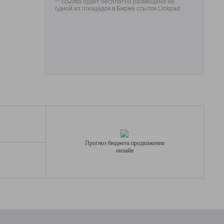
** ссылка будет бесплатно размещена на
одной из площадок в Бирже ссылок Linkpad
Прогноз бюджета продвижения
онлайн