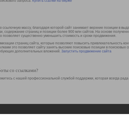
оискового запроса.
Купить ссылки на бирже
 ссылочную массу, благодаря которой сайт занимает верхние позиции в выд
ки, содержание страниц и позиции более 900 млн сайтов. На основе получе
то позволяет существенно уменьшить стоимость и сроки продвижения.
изации страниц сайта, которые позволяют повысить привлекательность конт
сылками это позволяет сайту занять высокие поисковые позиции в поисковых 
требующих дополнительных вложений.
Запустить продвижение сайта
боты со ссылками?
свяжитесь с нашей профессиональной службой поддержки, которая всегда рада
Ресурсы