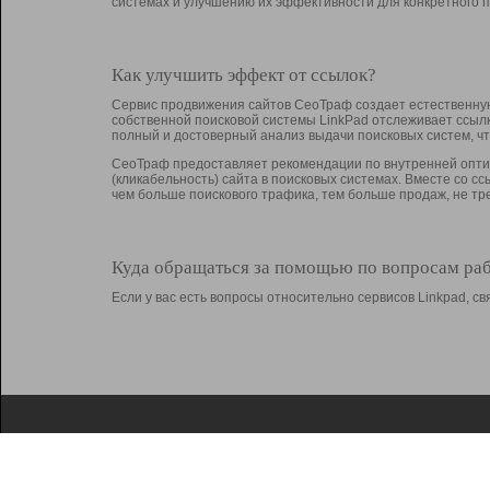
системах и улучшению их эффективности для конкретного п
Как улучшить эффект от ссылок?
Сервис продвижения сайтов СеоТраф создает естественную
собственной поисковой системы LinkPad отслеживает ссыл
полный и достоверный анализ выдачи поисковых систем, ч
СеоТраф предоставляет рекомендации по внутренней оптим
(кликабельность) сайта в поисковых системах. Вместе со с
чем больше поискового трафика, тем больше продаж, не 
Куда обращаться за помощью по вопросам ра
Если у вас есть вопросы относительно сервисов Linkpad, 
О Linkpad
Поддержка