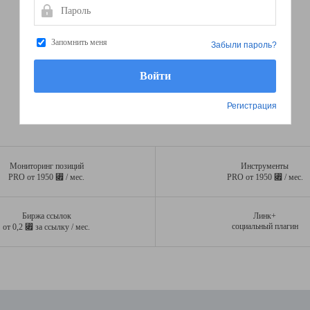
Пароль
Запомнить меня
Забыли пароль?
Регистрация
Мониторинг позиций
Инструменты
⃏
⃏
PRO от 1950
/ мес.
PRO от 1950
/ мес.
Биржа ссылок
Линк+
⃏
социальный плагин
от 0,2
за ссылку / мес.