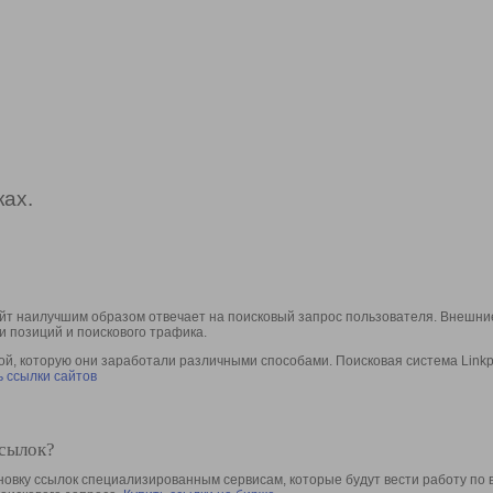
ах.
йт наилучшим образом отвечает на поисковый запрос пользователя. Внешние
и позиций и поискового трафика.
, которую они заработали различными способами. Поисковая система Linkpa
 ссылки сайтов
ссылок?
овку ссылок специализированным сервисам, которые будут вести работу по 