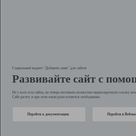
Социальный виджет "Добавить линк" для сайтов
Развивайте сайт с помо
Не у всех есть сайты, но теперь поставить полностью индексируемую ссылку мо
Сайт растет, и при этом ваши руки остаются свободными.
Перейти к документации
Перейти в Вебма