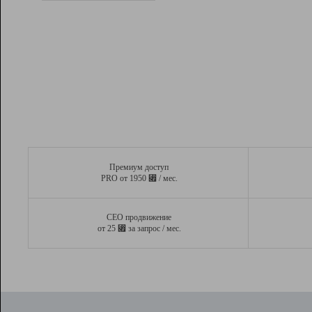
Рейтинг
Вывод и удержание в ТОП10 выдачи
поисковых систем
Инструменты
Разработчикам
Партнерская
программа
Помощь
Премиум доступ
⃏
PRO от 1950
/ мес.
СЕО продвижение
⃏
от 25
за запрос / мес.