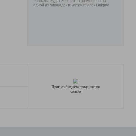
** ссылка будет бесплатно размещена на
одной из площадок в Бирже ссылок Linkpad
Прогноз бюджета продвижения
онлайн