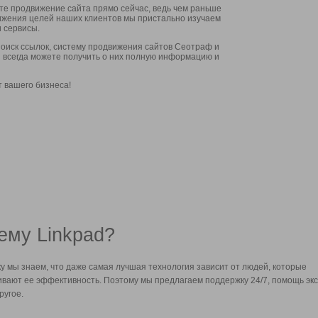
ите продвижение сайта прямо сейчас, ведь чем раньше
стижения целей наших клиентов мы пристально изучаем
 сервисы.
оиск ссылок, систему продвижения сайтов Сеотраф и
вы всегда можете получить о них полную информацию и
т вашего бизнеса!
ему Linkpad?
у мы знаем, что даже самая лучшая технология зависит от людей, которые
вают ее эффективность. Поэтому мы предлагаем поддержку 24/7, помощь экс
ругое.