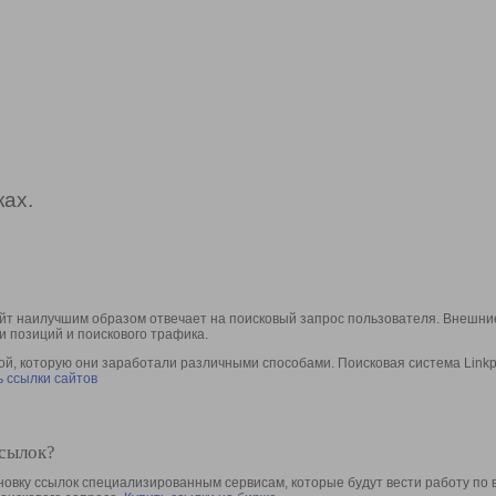
ах.
йт наилучшим образом отвечает на поисковый запрос пользователя. Внешние
и позиций и поискового трафика.
, которую они заработали различными способами. Поисковая система Linkpa
 ссылки сайтов
ссылок?
овку ссылок специализированным сервисам, которые будут вести работу по 