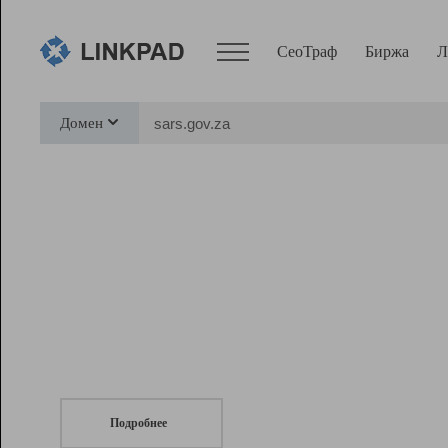
СеоТраф
Биржа
Л
Сервисы
Домен
СеоТраф
Монитор
Биржа
Pro
Линк+
СеоТраф
Запустите
продвижение сайта
c LinkPad.
Ресурсы
Вебмастер
Подробнее