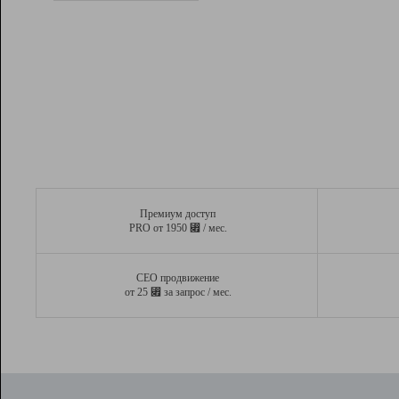
Рейтинг
Вывод и удержание в ТОП10 выдачи
поисковых систем
Инструменты
Разработчикам
Партнерская
программа
Помощь
Премиум доступ
⃏
PRO от 1950
/ мес.
СЕО продвижение
⃏
от 25
за запрос / мес.