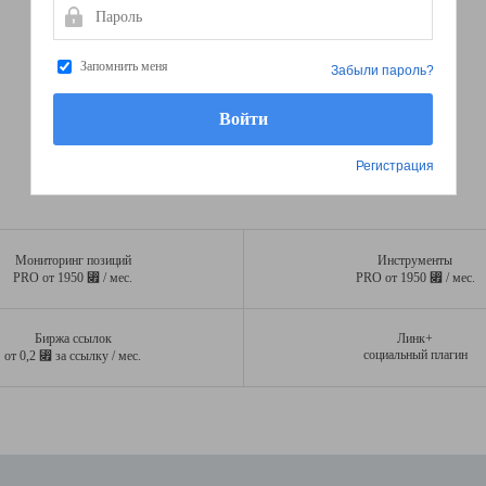
Пароль
Запомнить меня
Забыли пароль?
Регистрация
Мониторинг позиций
Инструменты
⃏
⃏
PRO от 1950
/ мес.
PRO от 1950
/ мес.
Биржа ссылок
Линк+
⃏
социальный плагин
от 0,2
за ссылку / мес.