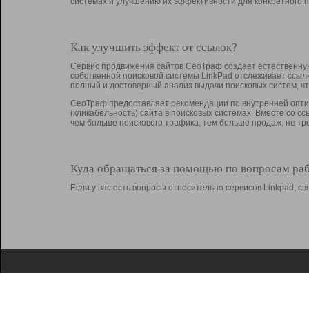
системах и улучшению их эффективности для конкретного п
Как улучшить эффект от ссылок?
Сервис продвижения сайтов СеоТраф создает естественную
собственной поисковой системы LinkPad отслеживает ссыл
полный и достоверный анализ выдачи поисковых систем, ч
СеоТраф предоставляет рекомендации по внутренней оптим
(кликабельность) сайта в поисковых системах. Вместе со с
чем больше поискового трафика, тем больше продаж, не 
Куда обращаться за помощью по вопросам ра
Если у вас есть вопросы относительно сервисов Linkpad, 
О Linkpad
Поддержка