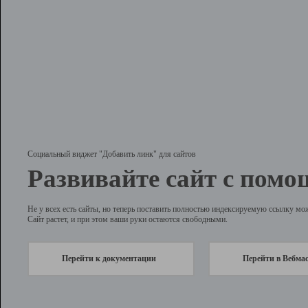
Социальный виджет "Добавить линк" для сайтов
Развивайте сайт с помо
Не у всех есть сайты, но теперь поставить полностью индексируемую ссылку мо
Сайт растет, и при этом ваши руки остаются свободными.
Перейти к документации
Перейти в Вебма