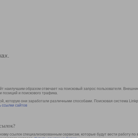
ах.
йт наилучшим образом отвечает на поисковый запрос пользователя. Внешние
и позиций и поискового трафика.
, которую они заработали различными способами. Поисковая система Linkpa
 ссылки сайтов
ссылок?
овку ссылок специализированным сервисам, которые будут вести работу по 