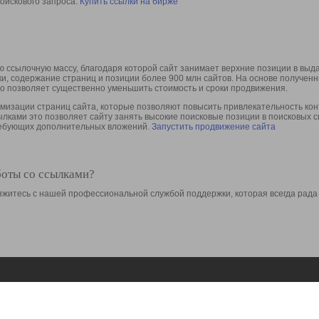
оискового запроса.
Купить ссылки на бирже
 ссылочную массу, благодаря которой сайт занимает верхние позиции в выд
ки, содержание страниц и позиции более 900 млн сайтов. На основе получе
то позволяет существенно уменьшить стоимость и сроки продвижения.
изации страниц сайта, которые позволяют повысить привлекательность конт
сылками это позволяет сайту занять высокие поисковые позиции в поисковых 
требующих дополнительных вложений.
Запустить продвижение сайта
боты со ссылками?
свяжитесь с нашей профессиональной службой поддержки, которая всегда рада
Ресурсы