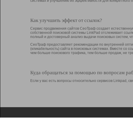
системах и улучшению их эффективности для конкретного п
Как улучшить эффект от ссылок?
Сервис продвижения сайтов СеоТраф создает естественную
собственной поисковой системы LinkPad отслеживает ссыл
полный и достоверный анализ выдачи поисковых систем, ч
СеоТраф предоставляет рекомендации по внутренней оптим
(кликабельность) сайта в поисковых системах. Вместе со с
чем больше поискового трафика, тем больше продаж, не 
Куда обращаться за помощью по вопросам ра
Если у вас есть вопросы относительно сервисов Linkpad, 
О Linkpad
Поддержка