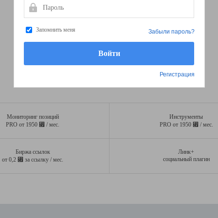
Пароль
Запомнить меня
Забыли пароль?
Регистрация
Мониторинг позиций
Инструменты
⃏
⃏
PRO от 1950
/ мес.
PRO от 1950
/ мес.
Биржа ссылок
Линк+
⃏
социальный плагин
от 0,2
за ссылку / мес.