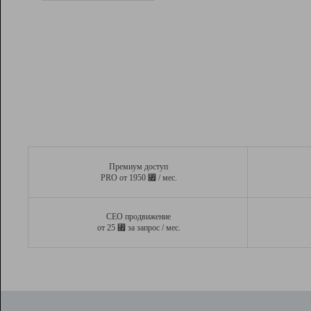
Рейтинг
Вывод и удержание в ТОП10 выдачи
поисковых систем
Инструменты
Разработчикам
Партнерская
программа
Помощь
Премиум доступ
⃏
PRO от 1950
/ мес.
СЕО продвижение
⃏
от 25
за запрос / мес.