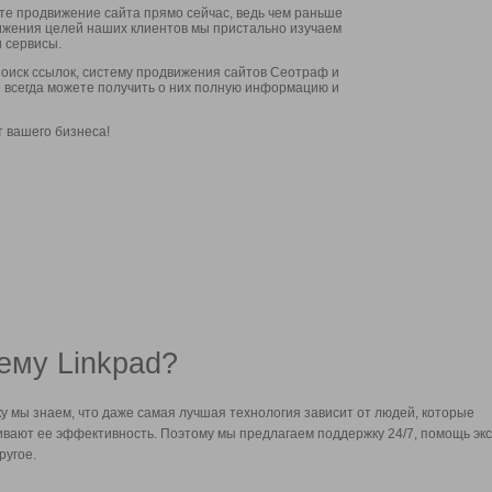
ите продвижение сайта прямо сейчас, ведь чем раньше
стижения целей наших клиентов мы пристально изучаем
 сервисы.
оиск ссылок, систему продвижения сайтов Сеотраф и
вы всегда можете получить о них полную информацию и
т вашего бизнеса!
ему Linkpad?
у мы знаем, что даже самая лучшая технология зависит от людей, которые
вают ее эффективность. Поэтому мы предлагаем поддержку 24/7, помощь экс
ругое.