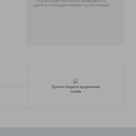
** ссылка будет бесплатно размещена на
одной из площадок в Бирже ссылок Linkpad
Прогноз бюджета продвижения
онлайн