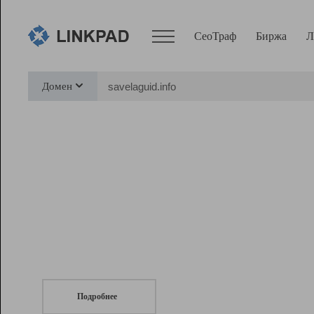
СеоТраф
Биржа
Л
Сервисы
Домен
СеоТраф
Монитор
Биржа
Pro
Линк+
СеоТраф
Запустите
продвижение сайта
c LinkPad.
Ресурсы
Вебмастер
Подробнее