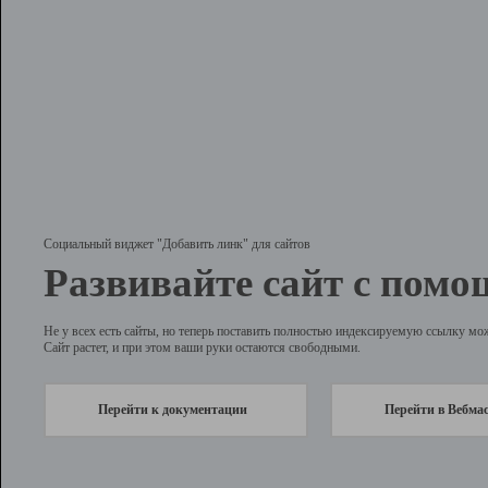
Социальный виджет "Добавить линк" для сайтов
Развивайте сайт с помо
Не у всех есть сайты, но теперь поставить полностью индексируемую ссылку мо
Сайт растет, и при этом ваши руки остаются свободными.
Перейти к документации
Перейти в Вебма