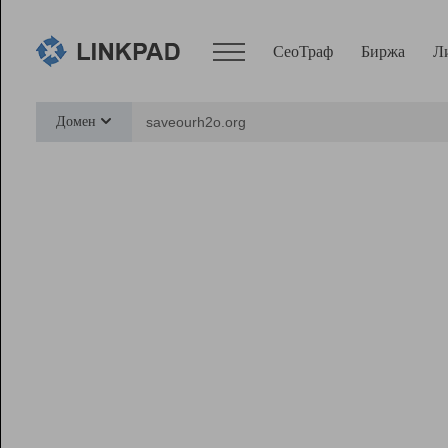
СеоТраф
Биржа
Л
Сервисы
Домен
СеоТраф
Монитор
Биржа
Pro
Линк+
Ресурсы
Вебмастер