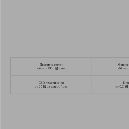
Премиум доступ
Монито
⃏
PRO от 1950
/ мес.
PRO от
СЕО продвижение
Бир
⃏
⃏
от 25
за запрос / мес.
от 0,2