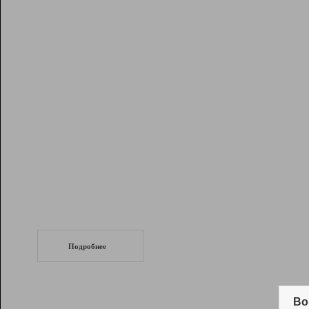
Рейтинг
Инструменты
Разработчикам
Партнерская
программа
Помощь
СеоТраф
Запустите
продвижение сайта
c LinkPad.
Подробнее
Вывод и удержание в ТОП10 выдачи
поисковых систем
Во