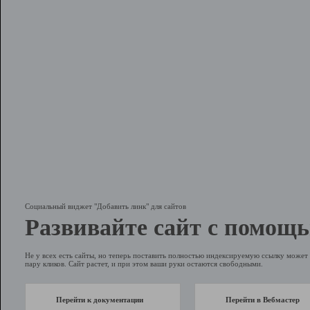
Социальный виджет "Добавить линк" для сайтов
Развивайте сайт с помощь
Не у всех есть сайты, но теперь поставить полностью индексируемую ссылку может 
пару кликов. Сайт растет, и при этом ваши руки остаются свободными.
Перейти к документации
Перейти в Вебмастер