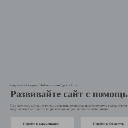
Социальный виджет "Добавить линк" для сайтов
Развивайте сайт с помощь
Не у всех есть сайты, но теперь поставить полностью индексируемую ссылку может 
пару кликов. Сайт растет, и при этом ваши руки остаются свободными.
Перейти к документации
Перейти в Вебмастер