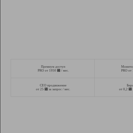
Премиум доступ
Монито
⃏
PRO от 1950
/ мес.
PRO от
СЕО продвижение
Бир
⃏
⃏
от 25
за запрос / мес.
от 0,2