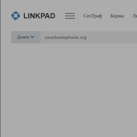
СеоТраф
Биржа
Л
Сервисы
Домен
СеоТраф
Монитор
Биржа
Pro
Линк+
Ресурсы
Вебмастер