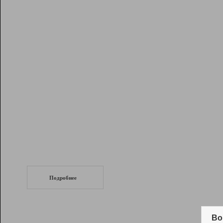
Рейтинг
Инструменты
Разработчикам
Партнерская
программа
Помощь
СеоТраф
Запустите
продвижение сайта
c LinkPad.
Подробнее
Вывод и удержание в ТОП10 выдачи
поисковых систем
Во