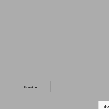
Рейтинг
Инструменты
Разработчикам
Партнерская
программа
Помощь
СеоТраф
Запустите
продвижение сайта
c LinkPad.
Подробнее
Вывод и удержание в ТОП10 выдачи
поисковых систем
Во