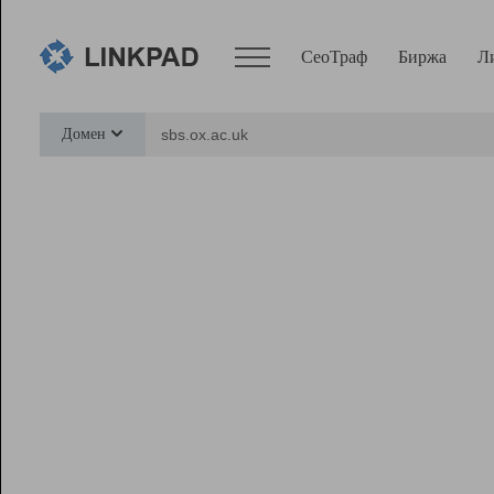
СеоТраф
Биржа
Л
Сервисы
Домен
СеоТраф
Монитор
Биржа
Pro
Линк+
Ресурсы
Вебмастер