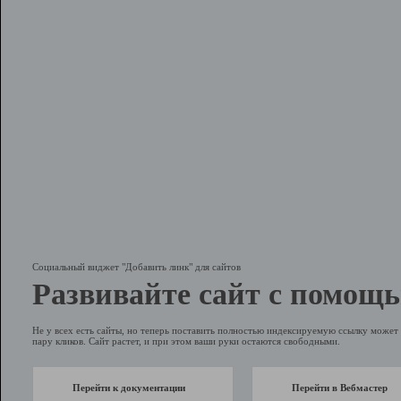
Социальный виджет "Добавить линк" для сайтов
Развивайте сайт с помощь
Не у всех есть сайты, но теперь поставить полностью индексируемую ссылку может 
пару кликов. Сайт растет, и при этом ваши руки остаются свободными.
Перейти к документации
Перейти в Вебмастер