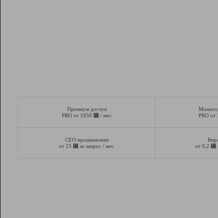
Премиум доступ
Монито
⃏
PRO от 1950
/ мес.
PRO от
СЕО продвижение
Бир
⃏
⃏
от 25
за запрос / мес.
от 0,2