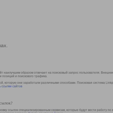
ах.
йт наилучшим образом отвечает на поисковый запрос пользователя. Внешние
и позиций и поискового трафика.
, которую они заработали различными способами. Поисковая система Linkpa
 ссылки сайтов
ссылок?
овку ссылок специализированным сервисам, которые будут вести работу по 