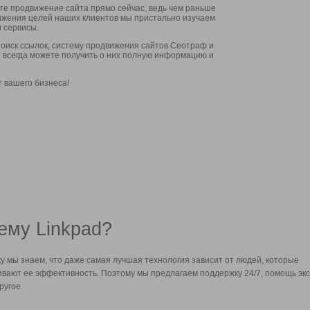
ите продвижение сайта прямо сейчас, ведь чем раньше
стижения целей наших клиентов мы пристально изучаем
 сервисы.
оиск ссылок, систему продвижения сайтов Сеотраф и
вы всегда можете получить о них полную информацию и
т вашего бизнеса!
ему Linkpad?
у мы знаем, что даже самая лучшая технология зависит от людей, которые
вают ее эффективность. Поэтому мы предлагаем поддержку 24/7, помощь экс
ругое.