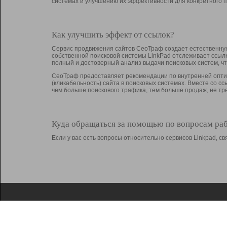
системах и улучшению их эффективности для конкретного п
Как улучшить эффект от ссылок?
Сервис продвижения сайтов СеоТраф создает естественную
собственной поисковой системы LinkPad отслеживает ссыл
полный и достоверный анализ выдачи поисковых систем, ч
СеоТраф предоставляет рекомендации по внутренней оптим
(кликабельность) сайта в поисковых системах. Вместе со с
чем больше поискового трафика, тем больше продаж, не 
Куда обращаться за помощью по вопросам ра
Если у вас есть вопросы относительно сервисов Linkpad, 
О Linkpad
Поддержка