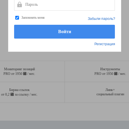
Пароль
Запомнить меня
Забыли пароль?
Регистрация
Мониторинг позиций
Инструменты
⃏
⃏
PRO от 1950
/ мес.
PRO от 1950
/ мес.
Биржа ссылок
Линк+
⃏
социальный плагин
от 0,2
за ссылку / мес.