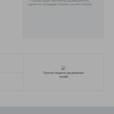
** ссылка будет бесплатно размещена на
одной из площадок в Бирже ссылок Linkpad
Прогноз бюджета продвижения
онлайн