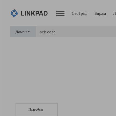
СеоТраф
Биржа
Л
Сервисы
Домен
СеоТраф
Монитор
Биржа
Pro
Линк+
СеоТраф
Запустите
продвижение сайта
c LinkPad.
Ресурсы
Вебмастер
Подробнее