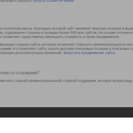
оискового запроса.
Купить ссылки на бирже
 ссылочную массу, благодаря которой сайт занимает верхние позиции в выд
ки, содержание страниц и позиции более 900 млн сайтов. На основе получе
то позволяет существенно уменьшить стоимость и сроки продвижения.
изации страниц сайта, которые позволяют повысить привлекательность конт
сылками это позволяет сайту занять высокие поисковые позиции в поисковых 
требующих дополнительных вложений.
Запустить продвижение сайта
боты со ссылками?
свяжитесь с нашей профессиональной службой поддержки, которая всегда рада
Ресурсы