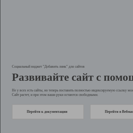
Социальный виджет "Добавить линк" для сайтов
Развивайте сайт с помо
Не у всех есть сайты, но теперь поставить полностью индексируемую ссылку мо
Сайт растет, и при этом ваши руки остаются свободными.
Перейти к документации
Перейти в Вебма