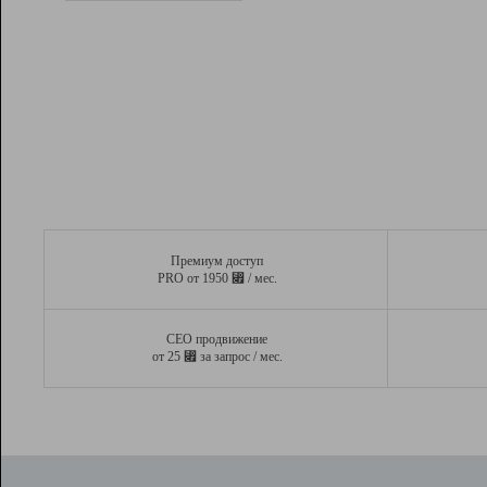
Рейтинг
Вывод и удержание в ТОП10 выдачи
поисковых систем
Инструменты
Разработчикам
Партнерская
программа
Помощь
Премиум доступ
⃏
PRO от 1950
/ мес.
СЕО продвижение
⃏
от 25
за запрос / мес.