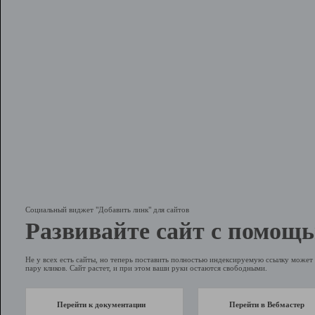
Социальный виджет "Добавить линк" для сайтов
Развивайте сайт с помощь
Не у всех есть сайты, но теперь поставить полностью индексируемую ссылку может 
пару кликов. Сайт растет, и при этом ваши руки остаются свободными.
Перейти к документации
Перейти в Вебмастер