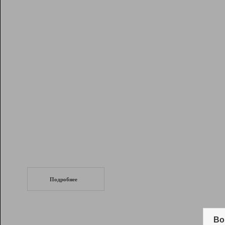
Рейтинг
Инструменты
Разработчикам
Партнерская
программа
Помощь
СеоТраф
Запустите
продвижение сайта
c LinkPad.
Подробнее
Вывод и удержание в ТОП10 выдачи
поисковых систем
Во