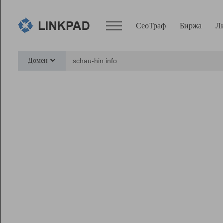
СеоТраф
Биржа
Л
Сервисы
Домен
СеоТраф
Монитор
Биржа
Pro
Линк+
Ресурсы
Вебмастер