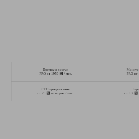
Премиум доступ
Монито
⃏
PRO от 1950
/ мес.
PRO от
СЕО продвижение
Бир
⃏
⃏
от 25
за запрос / мес.
от 0,2