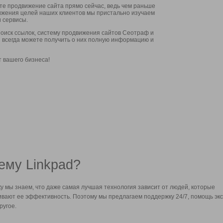
ите продвижение сайта прямо сейчас, ведь чем раньше
стижения целей наших клиентов мы пристально изучаем
 сервисы.
оиск ссылок, систему продвижения сайтов Сеотраф и
вы всегда можете получить о них полную информацию и
т вашего бизнеса!
ему Linkpad?
у мы знаем, что даже самая лучшая технология зависит от людей, которые
вают ее эффективность. Поэтому мы предлагаем поддержку 24/7, помощь экс
ругое.