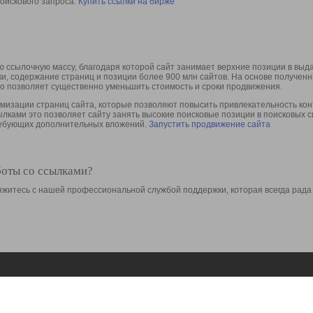
оискового запроса.
Купить ссылки на бирже
 ссылочную массу, благодаря которой сайт занимает верхние позиции в выд
ки, содержание страниц и позиции более 900 млн сайтов. На основе получе
то позволяет существенно уменьшить стоимость и сроки продвижения.
изации страниц сайта, которые позволяют повысить привлекательность конт
сылками это позволяет сайту занять высокие поисковые позиции в поисковых 
требующих дополнительных вложений.
Запустить продвижение сайта
боты со ссылками?
свяжитесь с нашей профессиональной службой поддержки, которая всегда рада
Ресурсы