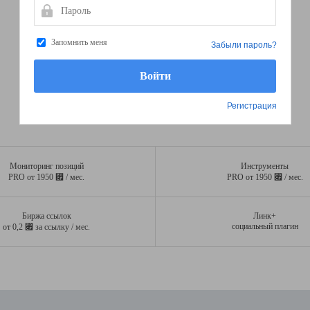
Пароль
Запомнить меня
Забыли пароль?
Регистрация
Мониторинг позиций
Инструменты
⃏
⃏
PRO от 1950
/ мес.
PRO от 1950
/ мес.
Биржа ссылок
Линк+
⃏
социальный плагин
от 0,2
за ссылку / мес.