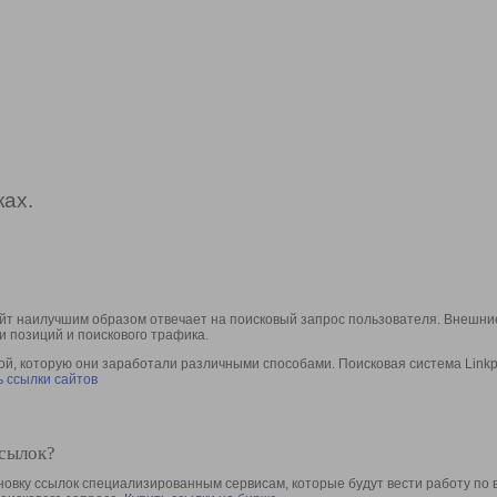
ах.
йт наилучшим образом отвечает на поисковый запрос пользователя. Внешние
и позиций и поискового трафика.
, которую они заработали различными способами. Поисковая система Linkpa
 ссылки сайтов
ссылок?
овку ссылок специализированным сервисам, которые будут вести работу по 