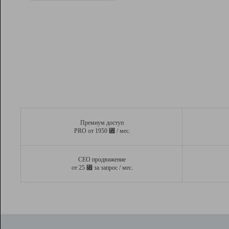
Рейтинг
Вывод и удержание в ТОП10 выдачи
поисковых систем
Инструменты
Разработчикам
Партнерская
программа
Помощь
Премиум доступ
⃏
PRO от 1950
/ мес.
СЕО продвижение
⃏
от 25
за запрос / мес.