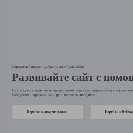
Социальный виджет "Добавить линк" для сайтов
Развивайте сайт с помо
Не у всех есть сайты, но теперь поставить полностью индексируемую ссылку мо
Сайт растет, и при этом ваши руки остаются свободными.
Перейти к документации
Перейти в Вебма