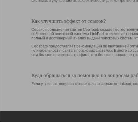
системах и улучшению их эффективности для конкретного п
Как улучшить эффект от ссылок?
Сервис продвижения сайтов СеоТраф создает естественную
собственной поисковой системы LinkPad отслеживает ссыл
полный и достоверный анализ выдачи поисковых систем, ч
СеоТраф предоставляет рекомендации по внутренней оптим
(кликабельность) сайта в поисковых системах. Вместе со с
чем больше поискового трафика, тем больше продаж, не 
Куда обращаться за помощью по вопросам ра
Если у вас есть вопросы относительно сервисов Linkpad, 
О Linkpad
Поддержка