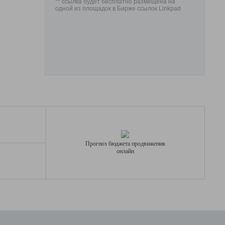
** ссылка будет бесплатно размещена на
одной из площадок в Бирже ссылок Linkpad
Прогноз бюджета продвижения
онлайн