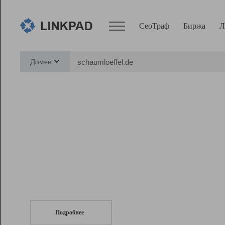
СеоТраф
Биржа
Л
Сервисы
Домен
СеоТраф
Монитор
Биржа
Pro
Линк+
СеоТраф
Запустите
продвижение сайта
c LinkPad.
Ресурсы
Вебмастер
Подробнее