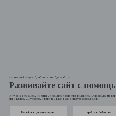
Социальный виджет "Добавить линк" для сайтов
Развивайте сайт с помощь
Не у всех есть сайты, но теперь поставить полностью индексируемую ссылку может 
пару кликов. Сайт растет, и при этом ваши руки остаются свободными.
Перейти к документации
Перейти в Вебмастер