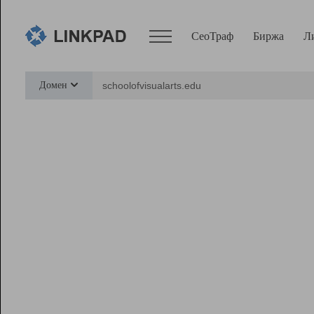
СеоТраф
Биржа
Л
Сервисы
Домен
СеоТраф
Монитор
Биржа
Pro
Линк+
Ресурсы
Вебмастер