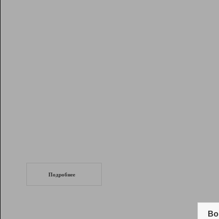
Рейтинг
Инструменты
Разработчикам
Партнерская
программа
Помощь
СеоТраф
Запустите
продвижение сайта
c LinkPad.
Подробнее
Вывод и удержание в ТОП10 выдачи
поисковых систем
Во