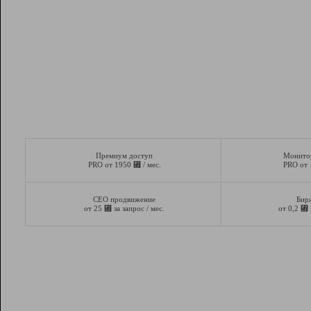
Премиум доступ
Монито
⃏
PRO от 1950
/ мес.
PRO от
СЕО продвижение
Бир
⃏
⃏
от 25
за запрос / мес.
от 0,2