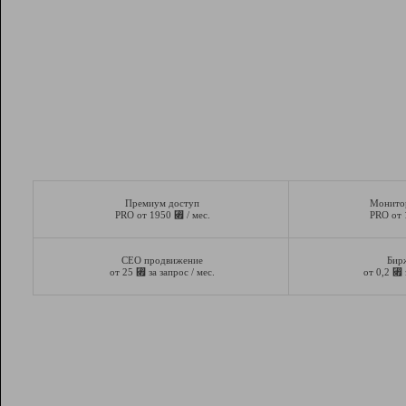
Премиум доступ
Монито
⃏
PRO от 1950
/ мес.
PRO от
СЕО продвижение
Бир
⃏
⃏
от 25
за запрос / мес.
от 0,2