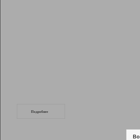
Рейтинг
Инструменты
Разработчикам
Партнерская
программа
Помощь
СеоТраф
Запустите
продвижение сайта
c LinkPad.
Подробнее
Вывод и удержание в ТОП10 выдачи
поисковых систем
Во