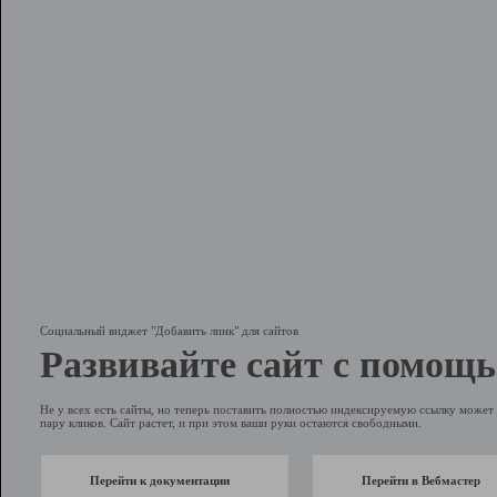
Социальный виджет "Добавить линк" для сайтов
Развивайте сайт с помощь
Не у всех есть сайты, но теперь поставить полностью индексируемую ссылку может 
пару кликов. Сайт растет, и при этом ваши руки остаются свободными.
Перейти к документации
Перейти в Вебмастер