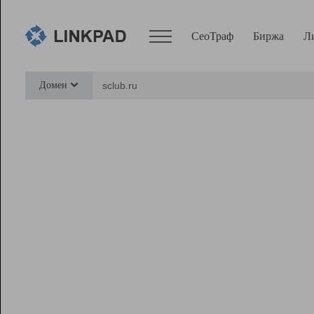
СеоТраф
Биржа
Л
Сервисы
Домен
СеоТраф
Монитор
Биржа
Pro
Линк+
Ресурсы
Вебмастер