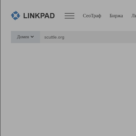
СеоТраф
Биржа
Л
Сервисы
Домен
СеоТраф
Монитор
Биржа
Pro
Линк+
Ресурсы
Вебмастер