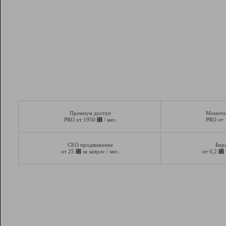
Премиум доступ
Монито
⃏
PRO от 1950
/ мес.
PRO от
СЕО продвижение
Бир
⃏
⃏
от 25
за запрос / мес.
от 0,2