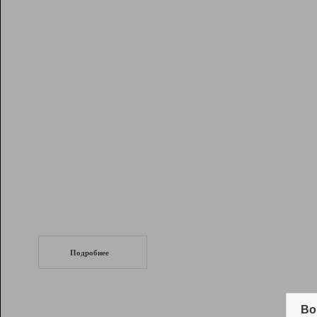
Рейтинг
Инструменты
Разработчикам
Партнерская
программа
Помощь
СеоТраф
Запустите
продвижение сайта
c LinkPad.
Подробнее
Вывод и удержание в ТОП10 выдачи
поисковых систем
Во