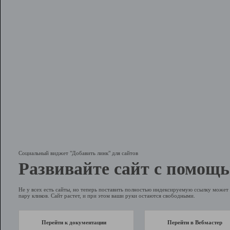
Социальный виджет "Добавить линк" для сайтов
Развивайте сайт с помощь
Не у всех есть сайты, но теперь поставить полностью индексируемую ссылку может 
пару кликов. Сайт растет, и при этом ваши руки остаются свободными.
Перейти к документации
Перейти в Вебмастер