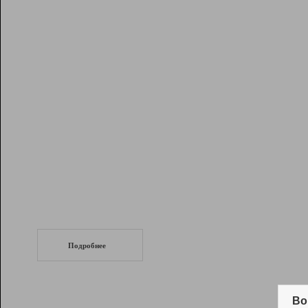
Рейтинг
Инструменты
Разработчикам
Партнерская
программа
Помощь
СеоТраф
Запустите
продвижение сайта
c LinkPad.
Подробнее
Вывод и удержание в ТОП10 выдачи
поисковых систем
Во