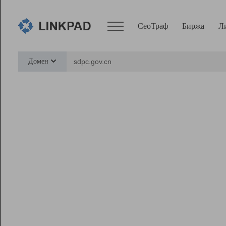
СеоТраф
Биржа
Л
Сервисы
Домен
СеоТраф
Монитор
Биржа
Pro
Линк+
Ресурсы
Вебмастер