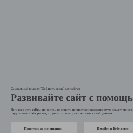
Социальный виджет "Добавить линк" для сайтов
Развивайте сайт с помощь
Не у всех есть сайты, но теперь поставить полностью индексируемую ссылку может 
пару кликов. Сайт растет, и при этом ваши руки остаются свободными.
Перейти к документации
Перейти в Вебмастер