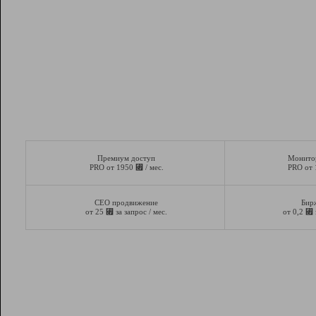
Премиум доступ
Монито
⃏
PRO от 1950
/ мес.
PRO от
СЕО продвижение
Бир
⃏
⃏
от 25
за запрос / мес.
от 0,2