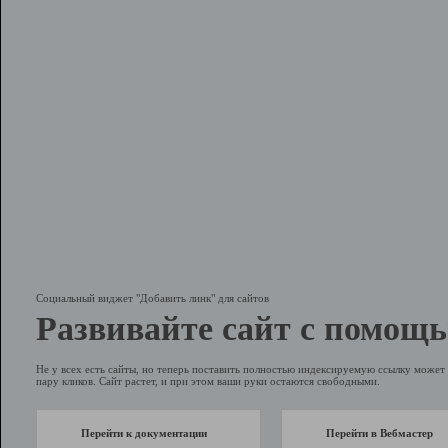
Социальный виджет "Добавить линк" для сайтов
Развивайте сайт с помощь
Не у всех есть сайты, но теперь поставить полностью индексируемую ссылку может 
пару кликов. Сайт растет, и при этом ваши руки остаются свободными.
Перейти к документации
Перейти в Вебмастер