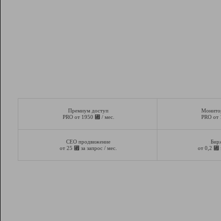
Премиум доступ
Монито
⃏
PRO от 1950
/ мес.
PRO от
СЕО продвижение
Бир
⃏
⃏
от 25
за запрос / мес.
от 0,2