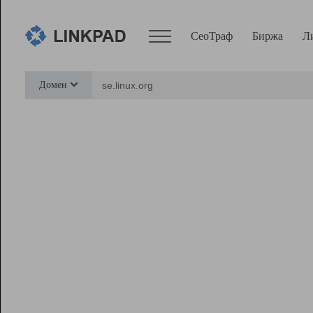
СеоТраф
Биржа
Л
Сервисы
Домен
СеоТраф
Монитор
Биржа
Pro
Линк+
Ресурсы
Вебмастер