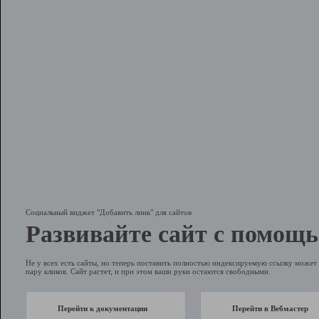
Социальный виджет "Добавить линк" для сайтов
Развивайте сайт с помощь
Не у всех есть сайты, но теперь поставить полностью индексируемую ссылку может 
пару кликов. Сайт растет, и при этом ваши руки остаются свободными.
Перейти к документации
Перейти в Вебмастер