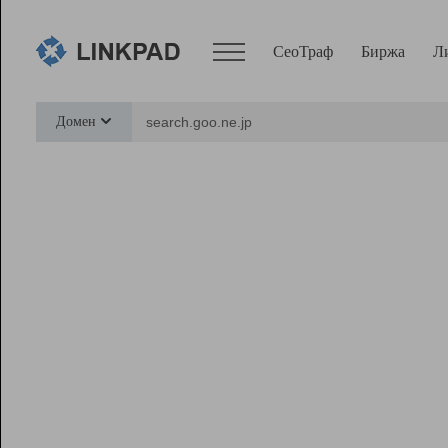
СеоТраф
Биржа
Л
Сервисы
Домен
СеоТраф
Монитор
Биржа
Pro
Линк+
Ресурсы
Вебмастер