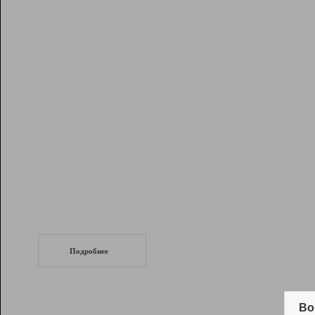
Рейтинг
Инструменты
Разработчикам
Партнерская
программа
Помощь
СеоТраф
Запустите
продвижение сайта
c LinkPad.
Подробнее
Вывод и удержание в ТОП10 выдачи
поисковых систем
Во