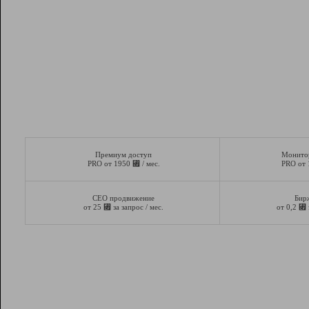
Премиум доступ
Монито
⃏
PRO от 1950
/ мес.
PRO от
СЕО продвижение
Бир
⃏
⃏
от 25
за запрос / мес.
от 0,2