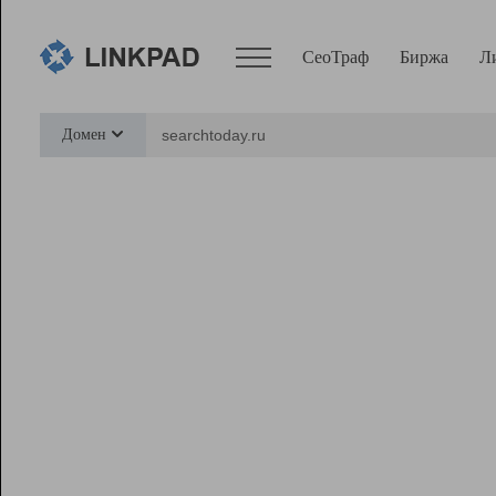
СеоТраф
Биржа
Л
Сервисы
Домен
СеоТраф
Монитор
Биржа
Pro
Линк+
Ресурсы
Вебмастер