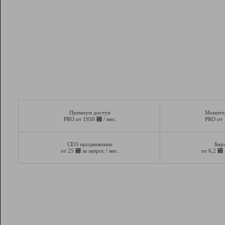
Премиум доступ
Монито
⃏
PRO от 1950
/ мес.
PRO от
СЕО продвижение
Бир
⃏
⃏
от 25
за запрос / мес.
от 0,2