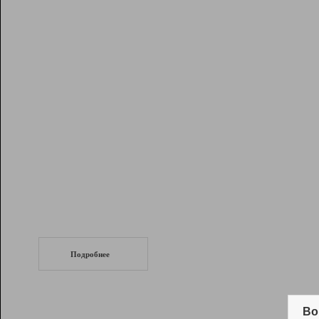
Рейтинг
Инструменты
Разработчикам
Партнерская
программа
Помощь
СеоТраф
Запустите
продвижение сайта
c LinkPad.
Подробнее
Вывод и удержание в ТОП10 выдачи
поисковых систем
Во