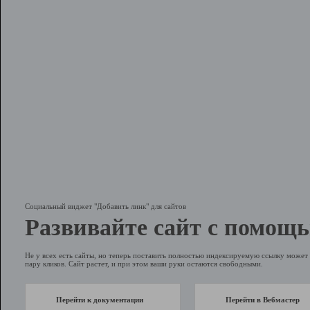
Социальный виджет "Добавить линк" для сайтов
Развивайте сайт с помощь
Не у всех есть сайты, но теперь поставить полностью индексируемую ссылку может 
пару кликов. Сайт растет, и при этом ваши руки остаются свободными.
Перейти к документации
Перейти в Вебмастер