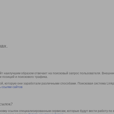
ах.
йт наилучшим образом отвечает на поисковый запрос пользователя. Внешние
и позиций и поискового трафика.
, которую они заработали различными способами. Поисковая система Linkpa
 ссылки сайтов
ссылок?
овку ссылок специализированным сервисам, которые будут вести работу по 