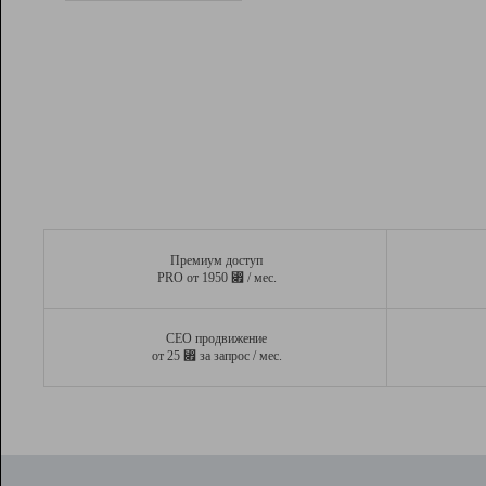
Рейтинг
Вывод и удержание в ТОП10 выдачи
поисковых систем
Инструменты
Разработчикам
Партнерская
программа
Помощь
Премиум доступ
⃏
PRO от 1950
/ мес.
СЕО продвижение
⃏
от 25
за запрос / мес.