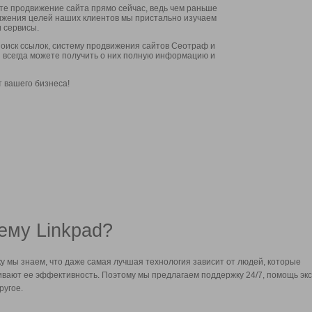
ите продвижение сайта прямо сейчас, ведь чем раньше
стижения целей наших клиентов мы пристально изучаем
 сервисы.
оиск ссылок, систему продвижения сайтов Сеотраф и
вы всегда можете получить о них полную информацию и
т вашего бизнеса!
ему Linkpad?
у мы знаем, что даже самая лучшая технология зависит от людей, которые
вают ее эффективность. Поэтому мы предлагаем поддержку 24/7, помощь экс
ругое.