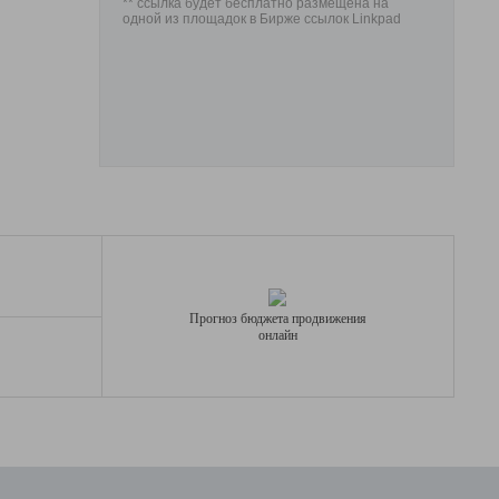
** ссылка будет бесплатно размещена на
одной из площадок в Бирже ссылок Linkpad
Прогноз бюджета продвижения
онлайн