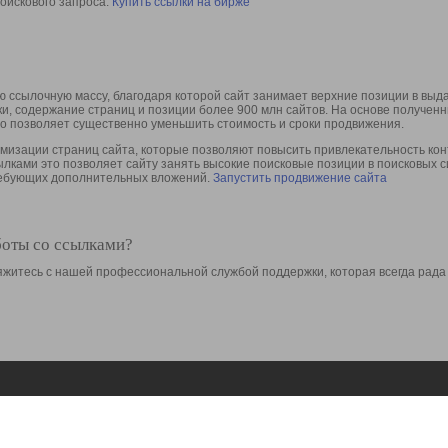
оискового запроса.
Купить ссылки на бирже
 ссылочную массу, благодаря которой сайт занимает верхние позиции в выд
ки, содержание страниц и позиции более 900 млн сайтов. На основе получе
то позволяет существенно уменьшить стоимость и сроки продвижения.
изации страниц сайта, которые позволяют повысить привлекательность конт
сылками это позволяет сайту занять высокие поисковые позиции в поисковых 
требующих дополнительных вложений.
Запустить продвижение сайта
боты со ссылками?
свяжитесь с нашей профессиональной службой поддержки, которая всегда рада
Ресурсы