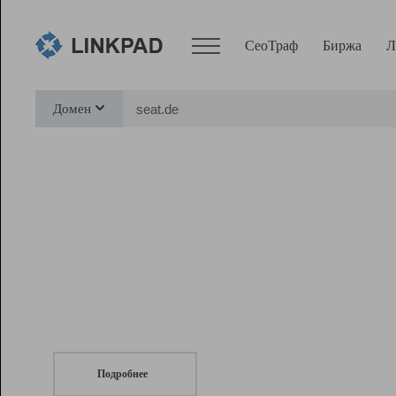
СеоТраф
Биржа
Л
Сервисы
Домен
СеоТраф
Монитор
Биржа
Pro
Линк+
СеоТраф
Запустите
продвижение сайта
c LinkPad.
Ресурсы
Вебмастер
Подробнее