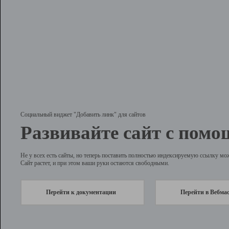
Социальный виджет "Добавить линк" для сайтов
Развивайте сайт с помо
Не у всех есть сайты, но теперь поставить полностью индексируемую ссылку мо
Сайт растет, и при этом ваши руки остаются свободными.
Перейти к документации
Перейти в Вебма