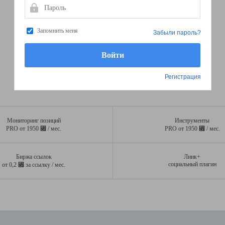
Пароль
Запомнить меня
Забыли пароль?
Регистрация
Мониторинг позиций
Инструменты
⃏
⃏
PRO от 1950
/ мес.
PRO от 1950
/ мес.
Биржа ссылок
Линк+
⃏
социальный плагин
от 0,2
за ссылку / мес.