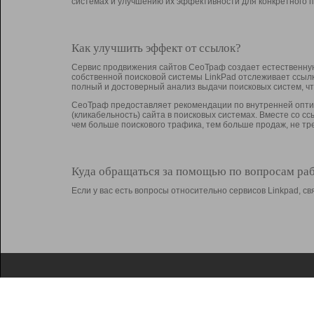
системах и улучшению их эффективности для конкретного п
Как улучшить эффект от ссылок?
Сервис продвижения сайтов СеоТраф создает естественную
собственной поисковой системы LinkPad отслеживает ссыл
полный и достоверный анализ выдачи поисковых систем, ч
СеоТраф предоставляет рекомендации по внутренней оптим
(кликабельность) сайта в поисковых системах. Вместе со с
чем больше поискового трафика, тем больше продаж, не 
Куда обращаться за помощью по вопросам ра
Если у вас есть вопросы относительно сервисов Linkpad, 
О Linkpad
Поддержка