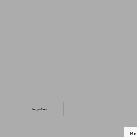
Рейтинг
Инструменты
Разработчикам
Партнерская
программа
Помощь
СеоТраф
Запустите
продвижение сайта
c LinkPad.
Подробнее
Вывод и удержание в ТОП10 выдачи
поисковых систем
Во