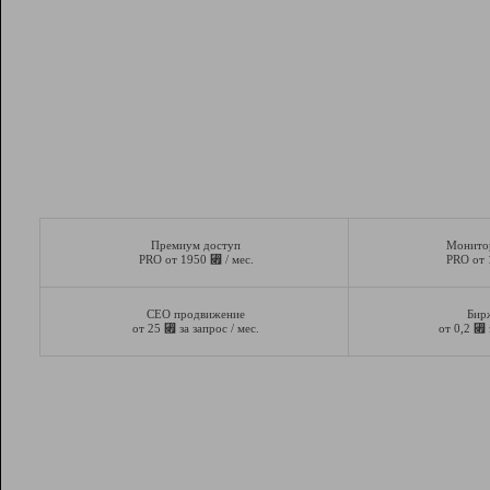
Премиум доступ
Монито
⃏
PRO от 1950
/ мес.
PRO от
СЕО продвижение
Бир
⃏
⃏
от 25
за запрос / мес.
от 0,2