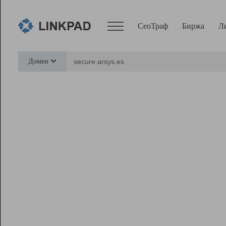
СеоТраф
Биржа
Л
Сервисы
Домен
СеоТраф
Монитор
Биржа
Pro
Линк+
Ресурсы
Вебмастер