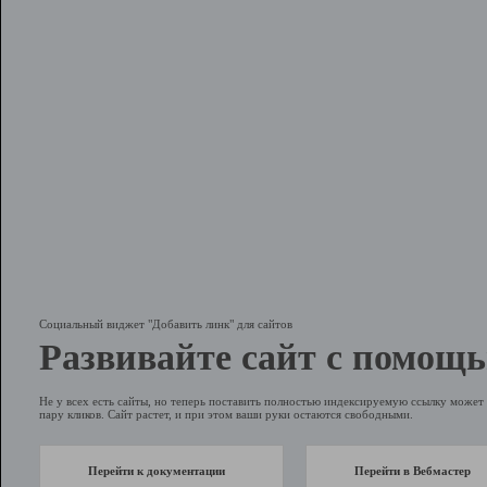
Социальный виджет "Добавить линк" для сайтов
Развивайте сайт с помощь
Не у всех есть сайты, но теперь поставить полностью индексируемую ссылку может 
пару кликов. Сайт растет, и при этом ваши руки остаются свободными.
Перейти к документации
Перейти в Вебмастер